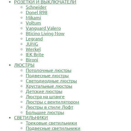
РОЗЕТКИ И ВЫКЛЮЧАТЕЛИ
Schneider
Donel R98
Mikami
Voltum
Vanguard Valero
Bticino Living Now
Legrand
JUNG
Werkel
IEK Brite
Bironi
ЛЮСТРЫ
Потолочные люстры
Подвесные люстры
Светодиодные люстры
Хрустальные люстры
Детские люстры
Люстра на штанге
Люстры с вентилятором
Люстры в стиле Лофт
Большие люстры
СВЕТИЛЬНИКИ
Трековые светильники
Подвесные светильники