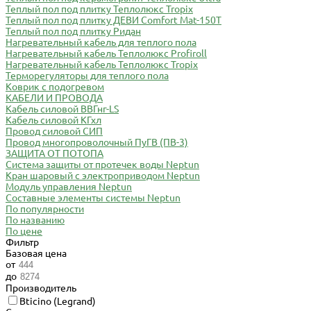
Теплый пол под плитку Теплолюкс Tropix
Теплый пол под плитку ДЕВИ Comfort Mat-150T
Теплый пол под плитку Ридан
Нагревательный кабель для теплого пола
Нагревательный кабель Теплолюкс Profiroll
Нагревательный кабель Теплолюкс Tropix
Терморегуляторы для теплого пола
Коврик с подогревом
КАБЕЛИ И ПРОВОДА
Кабель силовой ВВГнг-LS
Кабель силовой КГхл
Провод силовой СИП
Провод многопроволочный ПуГВ (ПВ-3)
ЗАЩИТА ОТ ПОТОПА
Система защиты от протечек воды Neptun
Кран шаровый с электроприводом Neptun
Модуль управления Neptun
Составные элементы системы Neptun
По популярности
По названию
По цене
Фильтр
Базовая цена
от
до
Производитель
Bticino (Legrand)