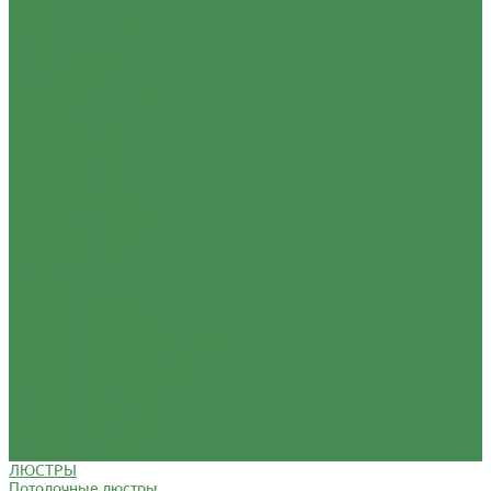
Белый
Графит рифленый
Серебро
Слоновая кость
Черный хром
Шампань рифленый
IEK Brite
IEK Brite Белый
IEK Brite Бежевый
IEK Brite Графит
IEK Brite Черный
IEK Brite Маренго
IEK Brite Темная бронза
IEK Brite Шампань
IEK Brite Жемчуг
Bironi
BIRONI Лизетта
BIRONI Лизетта Белый
BIRONI Лизетта Титан
BIRONI Лизетта Cлоновая кость
BIRONI Лизетта Черный
BIRONI Лизетта Коричневый
Bironi Лизетта Мрамор
Bironi Лизетта Рамки
Витой провод Bironi
Изоляторы Bironi
ЛЮСТРЫ
Потолочные люстры