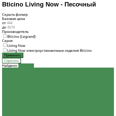
Bticino Living Now - Песочный
Скрыть фильтр
Базовая цена
от
до
Производитель
Bticino (Legrand)
Серия
Living Now
Living Now электроустановочные изделия Bticino
Найдено:
Показать
РОЗЕТКИ И ВЫКЛЮЧАТЕЛИ
Schneider
ArtGallery
Лотос ( белый матовый) ArtGallery
Белый ( глянец ) ArtGallery
Песочный ArtGallery
Шампань ArtGallery
Мокко ArtGallery
Базальт ArtGallery
Карбон ArtGallery
Алюминий ArtGallery
Сталь ArtGallery