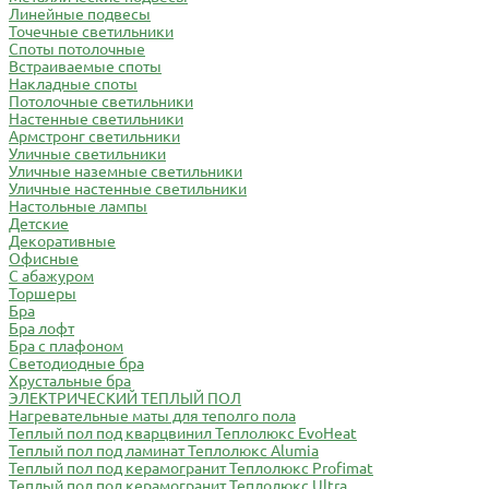
Линейные подвесы
Точечные светильники
Споты потолочные
Встраиваемые споты
Накладные споты
Потолочные светильники
Настенные светильники
Армстронг светильники
Уличные светильники
Уличные наземные светильники
Уличные настенные светильники
Настольные лампы
Детские
Декоративные
Офисные
С абажуром
Торшеры
Бра
Бра лофт
Бра с плафоном
Светодиодные бра
Хрустальные бра
ЭЛЕКТРИЧЕСКИЙ ТЕПЛЫЙ ПОЛ
Нагревательные маты для теполго пола
Теплый пол под кварцвинил Теплолюкс EvoHeat
Теплый пол под ламинат Теплолюкс Alumia
Теплый пол под керамогранит Теплолюкс Profimat
Теплый пол под керамогранит Теплолюкс Ultra