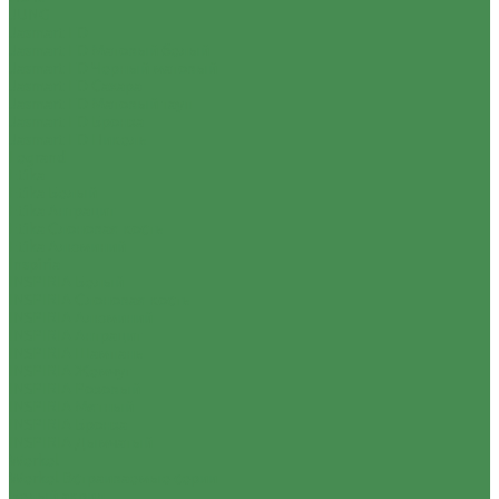
JUNG
Jasmart FD
Jasmart FD Матовый белый
Jasmart FD Черный матовый
Jasmart FD Сахара
Jasmart FD Матовый тауп
Jasmart FD Бронза
Jasmart FD Никель
Legrand
Etika
Etika Белый
Etika Антрацит
Etika Слоновая кость
Etika Алюминий
Inspiria
INSPIRIA Белый
INSPIRIA Слоновая кость
INSPIRIA Алюминий
INSPIRIA Антрацит
INSPIRIA Шампань
INSPIRIA Жемчуг
INSPIRIA Розовый
INSPIRIA Мятный
INSPIRIA Бронза
INSPIRIA Дымчатый
Werkel
Werkel Встраиваемые серии
Белый акрил