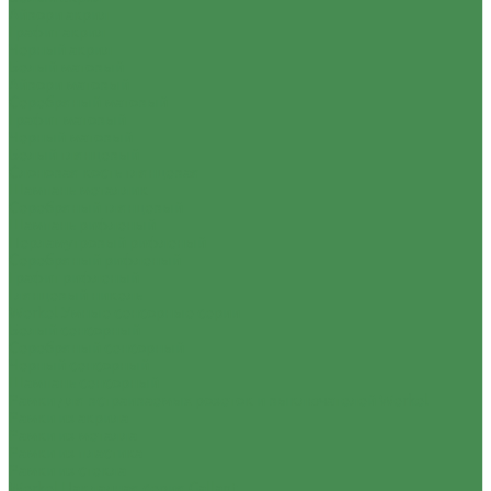
Айвори акрил
Графит акрил
Черный акрил
Белый матовый
Айвори матовый
Серебряный матовый
Графит матовый
Черный матовый
Белый глянцевый
Слоновая кость глянцевая
Шампань металлик
Серебряный глянцевый
Шампань рифленый
Перламутровый рифленый
Серебряный рифленый
Графит рифленый
Глянцевый никель
Werkel Умные сенсорные серии
Белый сенсорный
Серебряный сенсорный
Черный сенсорный
Шампань сенсорный
Рамки для встраиваемых розеток и выключателей Werkel
Рамки из акрила
Рамки из металла
Рамки из пластика
Рамки из стекла
Werkel Накладная серия Gallant