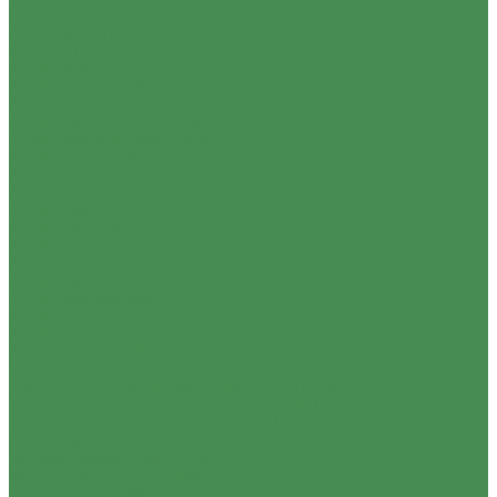
Грифель ArtGallery
Аквамарин ArtGallery
Золото ArtGallery
AtlasDesign
AtlasDesign белый Глянец
AtlasDesign жемчуг
AtlasDesign Лотос Матовый
AtlasDesign бежевый Глянец
AtlasDesign песочный матовый
AtlasDesign шампань
AtlasDesign алюминий
AtlasDesign сталь
AtlasDesign базальт
AtlasDesign грифель
AtlasDesign карбон
AtlasDesign мокко
AtlasDesign изумруд
AtlasDesign аквамарин
AtlasDesign Рамки Nature
AtlasDesign Aqua IP44
MultiTrack
Розетки для размещения на шине MultiTrack
Трековая шина открытой установки MultiTrack
Трековая шина скрытой установки MultiTrack
Donel R98
Матовый карбон Donel R98
Матовый белый Donel R98
Черный Donel R98