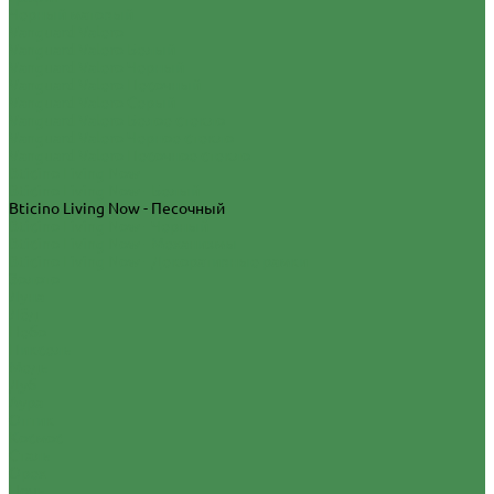
Черный матовый
Vanguard Valero
Vanguard Valero Белый
Vanguard Valero Черный
Vanguard Valero Песочный
Vanguard Valero Серый
Vanguard Valero Белое стекло
Vanguard Valero Черное стекло
Vanguard Valero Песочное стекло
Bticino Living Now
Bticino Living Now - Белый
Bticino Living Now - Песочный
Bticino Living Now - Черный
Bticino Living Now - Механизмы
Bticino Living Now - Декоративные рамки
Золото
Луна
Лёд
Небо
Пиксель
Медь
Дуб
Аура
Оптик
Космос
Сталь
Орех
Ночь