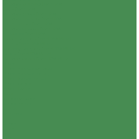
Матовый кашемир Donel R98
Сталь Donel R98
Матовый серый Donel R98
Матовый шоколад Donel R98
Глянец Белый Donel R98
Матовый изумруд Donel R98
Алюминий Donel R98
Вороненая сталь Donel R98 METAL
Никель Donel R98 METAL
Благородная сталь Donel R98 METAL
Латунь Donel R98 METAL
Матовое золото Donel R98 METAL
Mikami
Mikami Черный матовый
Mikami Черный глянец
Mikami Белый глянец
Mikami Латунь
Mikami Графит
Voltum
Белый матовый
Белый глянец
Хлопок
Кашемир
Шелк
Серый
Сталь
Титан
Графит