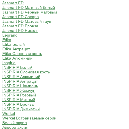
Jasmart FD
Jasmart FD Матовый белый
Jasmart FD Черный матовый
Jasmart FD Сахара
Jasmart FD Матовый тауп
Jasmart FD Бронза
Jasmart FD Никель
Legrand
Etika
Etika Белый
Etika Антрацит
Etika Слоновая кость
Etika Алюминий
Inspiria
INSPIRIA Белый
INSPIRIA Слоновая кость
INSPIRIA Алюминий
INSPIRIA Антрацит
INSPIRIA Шампань
INSPIRIA Жемчуг
INSPIRIA Розовый
INSPIRIA Мятный
INSPIRIA Бронза
INSPIRIA Дымчатый
Werkel
Werkel Встраиваемые серии
Белый акрил
Айвори акрил