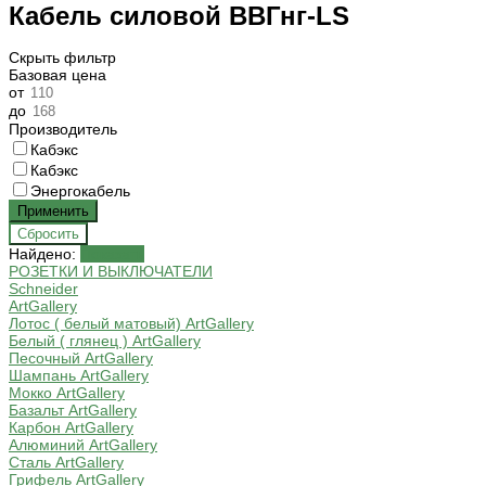
Кабель силовой ВВГнг-LS
Скрыть фильтр
Базовая цена
от
до
Производитель
Кабэкс
Кабэкс
Энергокабель
Найдено:
Показать
РОЗЕТКИ И ВЫКЛЮЧАТЕЛИ
Schneider
ArtGallery
Лотос ( белый матовый) ArtGallery
Белый ( глянец ) ArtGallery
Песочный ArtGallery
Шампань ArtGallery
Мокко ArtGallery
Базальт ArtGallery
Карбон ArtGallery
Алюминий ArtGallery
Сталь ArtGallery
Грифель ArtGallery