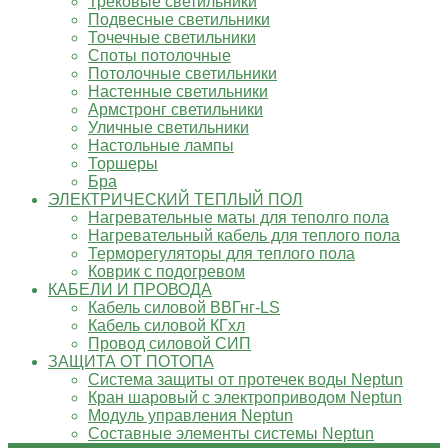
Трековые светильники
Подвесные светильники
Точечные светильники
Споты потолочные
Потолочные светильники
Настенные светильники
Армстронг светильники
Уличные светильники
Настольные лампы
Торшеры
Бра
ЭЛЕКТРИЧЕСКИЙ ТЕПЛЫЙ ПОЛ
Нагревательные маты для теполго пола
Нагревательный кабель для теплого пола
Терморегуляторы для теплого пола
Коврик с подогревом
КАБЕЛИ И ПРОВОДА
Кабель силовой ВВГнг-LS
Кабель силовой КГхл
Провод силовой СИП
ЗАЩИТА ОТ ПОТОПА
Система защиты от протечек воды Neptun
Кран шаровый с электроприводом Neptun
Модуль управления Neptun
Составные элементы системы Neptun