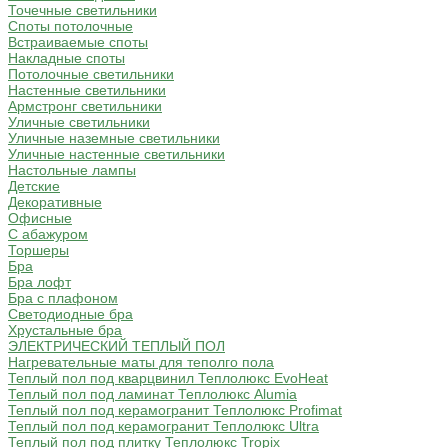
Точечные светильники
Споты потолочные
Встраиваемые споты
Накладные споты
Потолочные светильники
Настенные светильники
Армстронг светильники
Уличные светильники
Уличные наземные светильники
Уличные настенные светильники
Настольные лампы
Детские
Декоративные
Офисные
С абажуром
Торшеры
Бра
Бра лофт
Бра с плафоном
Светодиодные бра
Хрустальные бра
ЭЛЕКТРИЧЕСКИЙ ТЕПЛЫЙ ПОЛ
Нагревательные маты для теполго пола
Теплый пол под кварцвинил Теплолюкс EvoHeat
Теплый пол под ламинат Теплолюкс Alumia
Теплый пол под керамогранит Теплолюкс Profimat
Теплый пол под керамогранит Теплолюкс Ultra
Теплый пол под плитку Теплолюкс Tropix