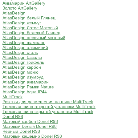
Аквамарин ArtGallery
Золото ArtGallery
AtlasDesign
AtlasDesign белый Глянец
AtlasDesign жемчуг
AtlasDesign Лотос Матовый
AtlasDesign бежевый Глянец
AtlasDesign песочный матовый
AtlasDesign шампань
AtlasDesign алюминий
AtlasDesign сталь
AtlasDesign базальт
AtlasDesign грифель
AtlasDesign карбон
AtlasDesign мокко
AtlasDesign изумруд
AtlasDesign аквамарин
AtlasDesign Рамки Nature
AtlasDesign Aqua IP44
MultiTrack
Розетки для размещения на шине MultiTrack
Трековая шина открытой установки MultiTrack
Трековая шина скрытой установки MultiTrack
Donel R98
Матовый карбон Donel R98
Матовый белый Donel R98
Черный Donel R98
Матовый кашемир Donel R98