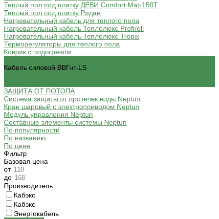
Теплый пол под плитку ДЕВИ Comfort Mat-150T
Теплый пол под плитку Ридан
Нагревательный кабель для теплого пола
Нагревательный кабель Теплолюкс Profiroll
Нагревательный кабель Теплолюкс Tropix
Терморегуляторы для теплого пола
Коврик с подогревом
КАБЕЛИ И ПРОВОДА
Кабель силовой ВВГнг-LS
Кабель силовой КГхл
Провод силовой СИП
ЗАЩИТА ОТ ПОТОПА
Система защиты от протечек воды Neptun
Кран шаровый с электроприводом Neptun
Модуль управления Neptun
Составные элементы системы Neptun
По популярности
По названию
По цене
Фильтр
Базовая цена
от
до
Производитель
Кабэкс
Кабэкс
Энергокабель