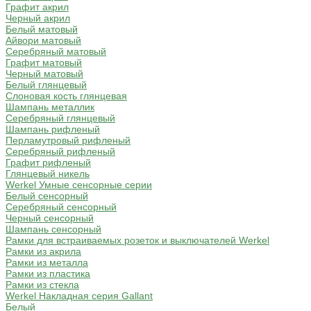
Графит акрил
Черный акрил
Белый матовый
Айвори матовый
Серебряный матовый
Графит матовый
Черный матовый
Белый глянцевый
Слоновая кость глянцевая
Шампань металлик
Серебряный глянцевый
Шампань рифленый
Перламутровый рифленый
Серебряный рифленый
Графит рифленый
Глянцевый никель
Werkel Умные сенсорные серии
Белый сенсорный
Серебряный сенсорный
Черный сенсорный
Шампань сенсорный
Рамки для встраиваемых розеток и выключателей Werkel
Рамки из акрила
Рамки из металла
Рамки из пластика
Рамки из стекла
Werkel Накладная серия Gallant
Белый