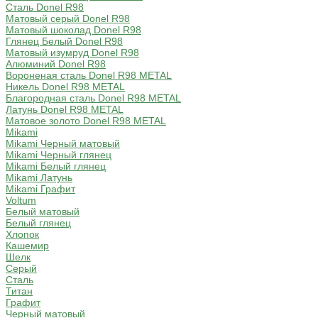
Сталь Donel R98
Матовый серый Donel R98
Матовый шоколад Donel R98
Глянец Белый Donel R98
Матовый изумруд Donel R98
Алюминий Donel R98
Вороненая сталь Donel R98 METAL
Никель Donel R98 METAL
Благородная сталь Donel R98 METAL
Латунь Donel R98 METAL
Матовое золото Donel R98 METAL
Mikami
Mikami Черный матовый
Mikami Черный глянец
Mikami Белый глянец
Mikami Латунь
Mikami Графит
Voltum
Белый матовый
Белый глянец
Хлопок
Кашемир
Шелк
Серый
Сталь
Титан
Графит
Черный матовый