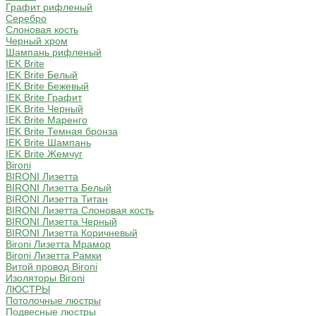
Графит рифленый
Серебро
Слоновая кость
Черный хром
Шампань рифленый
IEK Brite
IEK Brite Белый
IEK Brite Бежевый
IEK Brite Графит
IEK Brite Черный
IEK Brite Маренго
IEK Brite Темная бронза
IEK Brite Шампань
IEK Brite Жемчуг
Bironi
BIRONI Лизетта
BIRONI Лизетта Белый
BIRONI Лизетта Титан
BIRONI Лизетта Cлоновая кость
BIRONI Лизетта Черный
BIRONI Лизетта Коричневый
Bironi Лизетта Мрамор
Bironi Лизетта Рамки
Витой провод Bironi
Изоляторы Bironi
ЛЮСТРЫ
Потолочные люстры
Подвесные люстры