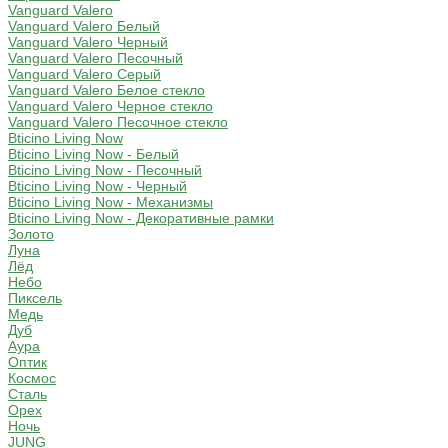
Vanguard Valero
Vanguard Valero Белый
Vanguard Valero Черный
Vanguard Valero Песочный
Vanguard Valero Серый
Vanguard Valero Белое стекло
Vanguard Valero Черное стекло
Vanguard Valero Песочное стекло
Bticino Living Now
Bticino Living Now - Белый
Bticino Living Now - Песочный
Bticino Living Now - Черный
Bticino Living Now - Механизмы
Bticino Living Now - Декоративные рамки
Золото
Луна
Лёд
Небо
Пиксель
Медь
Дуб
Аура
Оптик
Космос
Сталь
Орех
Ночь
JUNG