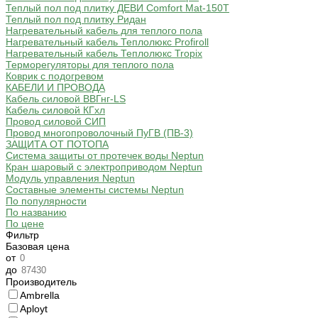
Теплый пол под плитку ДЕВИ Comfort Mat-150T
Теплый пол под плитку Ридан
Нагревательный кабель для теплого пола
Нагревательный кабель Теплолюкс Profiroll
Нагревательный кабель Теплолюкс Tropix
Терморегуляторы для теплого пола
Коврик с подогревом
КАБЕЛИ И ПРОВОДА
Кабель силовой ВВГнг-LS
Кабель силовой КГхл
Провод силовой СИП
Провод многопроволочный ПуГВ (ПВ-3)
ЗАЩИТА ОТ ПОТОПА
Система защиты от протечек воды Neptun
Кран шаровый с электроприводом Neptun
Модуль управления Neptun
Составные элементы системы Neptun
По популярности
По названию
По цене
Фильтр
Базовая цена
от
до
Производитель
Ambrella
Aployt