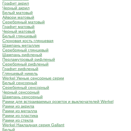
Графит акрил
Черный акрил
Белый матовый
Айвори матовый
Серебряный матовый
Графит матовый
Черный матовый
Белый глянцевый
Слоновая кость глянцевая
Шампань металлик
Серебряный глянцевый
Шампань рифленый
Перламутровый рифленый
Серебряный рифленый
Графит рифленый
Глянцевый никель
Werkel Умные сенсорные серии
Белый сенсорный
Серебряный сенсорный
Черный сенсорный
Шампань сенсорный
Рамки для встраиваемых розеток и выключателей Werkel
Рамки из акрила
Рамки из металла
Рамки из пластика
Рамки из стекла
Werkel Накладная серия Gallant
Белый