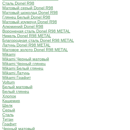
Сталь Donel R98
Матовый серый Donel R98
Матовый шоколад Donel R98
Глянец Белый Donel R98
Матовый изумруд Donel R98
Алюминий Donel R98
Вороненая сталь Donel R98 METAL
Никель Donel R98 METAL
Благородная сталь Donel R98 METAL
Латунь Donel R98 METAL
Матовое золото Donel R98 METAL
Mikami
Mikami Черный матовый
Mikami Черный глянец
Mikami Белый глянец
Mikami Латунь
Mikami Графит
Voltum
Белый матовый
Белый глянец
Хлопок
Кашемир
Шелк
Серый
Сталь
Титан
Графит
Черный матовый