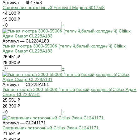
Артикул — 60175/8
Светильник потолочный Eurosvet Magma 60175/8
44 100 ₽
49 000 ₽
-
+
Артикул — CL228A183
Умная люстра 3000-5500К (теплый,белый,холодный) Citilux
Адам Смарт CL228A183
26 451 ₽
29 390 ₽
-
+
Артикул — CL228A181
Умная люстра 3000-5500К (теплый,белый,холодный)Citilux Адам
Смарт CL228A181
25 551 ₽
28 390 ₽
-
+
Артикул — CL241171
Светильник потолочный Citilux Элан CL241171
21 591 ₽
23 990 ₽