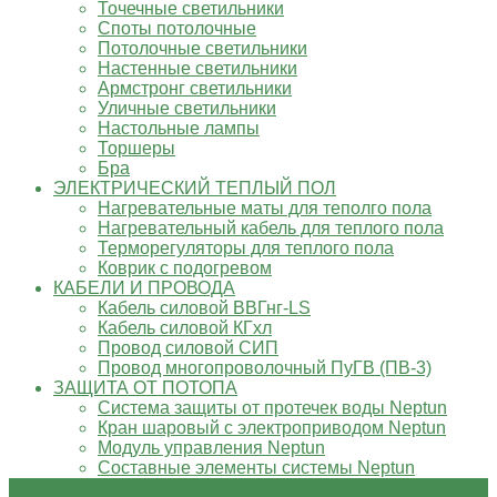
Точечные светильники
Споты потолочные
Потолочные светильники
Настенные светильники
Армстронг светильники
Уличные светильники
Настольные лампы
Торшеры
Бра
ЭЛЕКТРИЧЕСКИЙ ТЕПЛЫЙ ПОЛ
Нагревательные маты для теполго пола
Нагревательный кабель для теплого пола
Терморегуляторы для теплого пола
Коврик с подогревом
КАБЕЛИ И ПРОВОДА
Кабель силовой ВВГнг-LS
Кабель силовой КГхл
Провод силовой СИП
Провод многопроволочный ПуГВ (ПВ-3)
ЗАЩИТА ОТ ПОТОПА
Система защиты от протечек воды Neptun
Кран шаровый с электроприводом Neptun
Модуль управления Neptun
Составные элементы системы Neptun