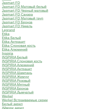
Jasmart FD
Jasmart FD Матовый белый
Jasmart FD Черный матовый
Jasmart FD Сахара
Jasmart FD Матовый тауп
Jasmart FD Бронза
Jasmart FD Никель
Legrand
Etika
Etika Белый
Etika Антрацит
Etika Слоновая кость
Etika Алюминий
Inspiria
INSPIRIA Белый
INSPIRIA Слоновая кость
INSPIRIA Алюминий
INSPIRIA Антрацит
INSPIRIA Шампань
INSPIRIA Жемчуг
INSPIRIA Розовый
INSPIRIA Мятный
INSPIRIA Бронза
INSPIRIA Дымчатый
Werkel
Werkel Встраиваемые серии
Белый акрил
Айвори акрил