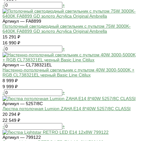
-
+
Артикул — FA8899
Потолочный светодиодный светильник с пультом 75W 3000K-
6400K FA8899 GD золото Acrylica Original Ambrella
15 291 ₽
16 990 ₽
-
+
Артикул — CL738321EL
Настенно-потолочный светильник с пультом 40W 3000-5000K +
RGB CL738321EL черный Basic Line Citilux
8 999 ₽
9 999 ₽
-
+
Артикул — 5257/8C
Люстра потолочная Lumion ZAHA Е14 8*40W 5257/8C CLASSI
20 294 ₽
22 549 ₽
-
+
Артикул — 799122