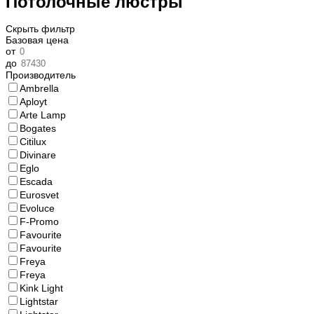
Потолочные люстры
Скрыть фильтр
Базовая цена
от
до
Производитель
Ambrella
Aployt
Arte Lamp
Bogates
Citilux
Divinare
Eglo
Escada
Eurosvet
Evoluce
F-Promo
Favourite
Favourite
Freya
Freya
Kink Light
Lightstar