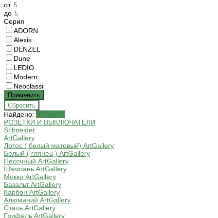
от
до
Серия
ADORN
Alexis
DENZEL
Dune
LEDIO
Modern
Neoclassi
Найдено:
Показать
РОЗЕТКИ И ВЫКЛЮЧАТЕЛИ
Schneider
ArtGallery
Лотос ( белый матовый) ArtGallery
Белый ( глянец ) ArtGallery
Песочный ArtGallery
Шампань ArtGallery
Мокко ArtGallery
Базальт ArtGallery
Карбон ArtGallery
Алюминий ArtGallery
Сталь ArtGallery
Грифель ArtGallery