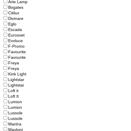
Arte Lamp
Bogates
Citilux
Divinare
Eglo
Escada
Eurosvet
Evoluce
F-Promo
Favourite
Favourite
Freya
Freya
Kink Light
Lightstar
Lightstar
Loft it
Loft It
Lumion
Lumion
Lussole
Lussole
Mantra
Maytoni