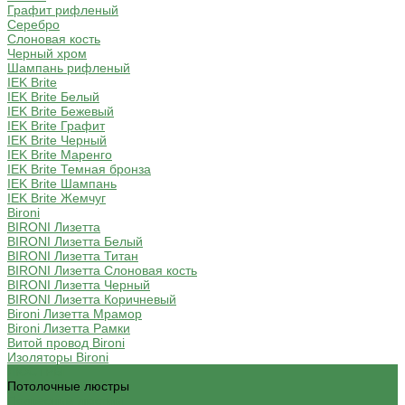
Графит рифленый
Серебро
Слоновая кость
Черный хром
Шампань рифленый
IEK Brite
IEK Brite Белый
IEK Brite Бежевый
IEK Brite Графит
IEK Brite Черный
IEK Brite Маренго
IEK Brite Темная бронза
IEK Brite Шампань
IEK Brite Жемчуг
Bironi
BIRONI Лизетта
BIRONI Лизетта Белый
BIRONI Лизетта Титан
BIRONI Лизетта Cлоновая кость
BIRONI Лизетта Черный
BIRONI Лизетта Коричневый
Bironi Лизетта Мрамор
Bironi Лизетта Рамки
Витой провод Bironi
Изоляторы Bironi
ЛЮСТРЫ
Потолочные люстры
Подвесные люстры