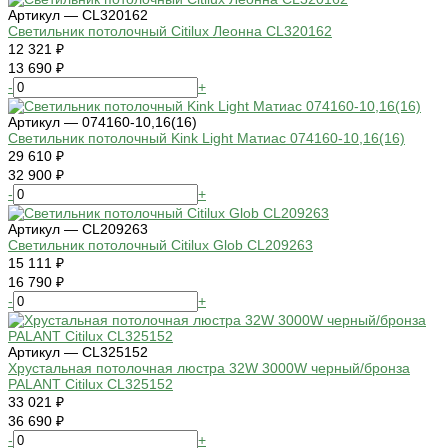
Артикул — CL320162
Светильник потолочный Citilux Леонна CL320162
12 321 ₽
13 690 ₽
-
+
Артикул — 074160-10,16(16)
Светильник потолочный Kink Light Матиас 074160-10,16(16)
29 610 ₽
32 900 ₽
-
+
Артикул — CL209263
Светильник потолочный Citilux Glob CL209263
15 111 ₽
16 790 ₽
-
+
Артикул — CL325152
Хрустальная потолочная люстра 32W 3000W черный/бронза
PALANT Citilux CL325152
33 021 ₽
36 690 ₽
-
+