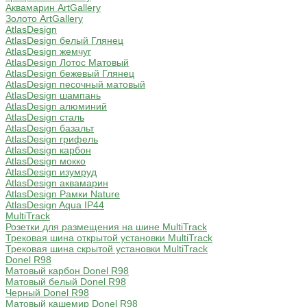
Аквамарин ArtGallery
Золото ArtGallery
AtlasDesign
AtlasDesign белый Глянец
AtlasDesign жемчуг
AtlasDesign Лотос Матовый
AtlasDesign бежевый Глянец
AtlasDesign песочный матовый
AtlasDesign шампань
AtlasDesign алюминий
AtlasDesign сталь
AtlasDesign базальт
AtlasDesign грифель
AtlasDesign карбон
AtlasDesign мокко
AtlasDesign изумруд
AtlasDesign аквамарин
AtlasDesign Рамки Nature
AtlasDesign Aqua IP44
MultiTrack
Розетки для размещения на шине MultiTrack
Трековая шина открытой установки MultiTrack
Трековая шина скрытой установки MultiTrack
Donel R98
Матовый карбон Donel R98
Матовый белый Donel R98
Черный Donel R98
Матовый кашемир Donel R98