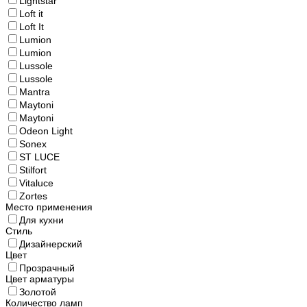
Lightstar
Loft it
Loft It
Lumion
Lumion
Lussole
Lussole
Mantra
Maytoni
Maytoni
Odeon Light
Sonex
ST LUCE
Stilfort
Vitaluce
Zortes
Место применения
Для кухни
Стиль
Дизайнерский
Цвет
Прозрачный
Цвет арматуры
Золотой
Количество ламп