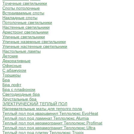
Точечные светильники
Споты потолочные
Встраиваемые споты
Накладные споты
Потолочные светильники
Настенные светильники
Армстронг светильники
Уличные светильники
Уличные наземные светильники
Уличные настенные светильники
Настольные лампы
Детские
Декоративные
Офисные
С абажуром
Торшеры
Бра
Бра лофт
Бра с плафоном
Светодиодные бра
Хрустальные бра
ЭЛЕКТРИЧЕСКИЙ ТЕПЛЫЙ ПОЛ
Нагревательные маты для теполго пола
Теплый пол под кварцвинил Теплолюкс EvoHeat
Теплый пол под ламинат Теплолюкс Alumia
Теплый пол под керамогранит Теплолюкс Profimat
Теплый пол под керамогранит Теплолюкс Ultra
Теплый пол под плитку Теплолюкс Tropix