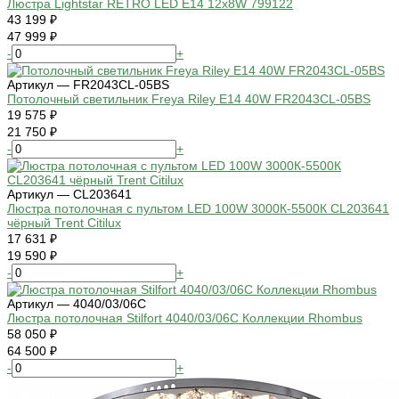
Люстра Lightstar RETRO LED E14 12х8W 799122
43 199 ₽
47 999 ₽
-
+
Артикул — FR2043CL-05BS
Потолочный светильник Freya Riley E14 40W FR2043CL-05BS
19 575 ₽
21 750 ₽
-
+
Артикул — CL203641
Люстра потолочная с пультом LED 100W 3000К-5500К CL203641
чёрный Trent Citilux
17 631 ₽
19 590 ₽
-
+
Артикул — 4040/03/06C
Люстра потолочная Stilfort 4040/03/06C Коллекции Rhombus
58 050 ₽
64 500 ₽
-
+