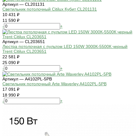
Артикул — CL201131
Светильник потолочный Citilux Кубит CL201131
10 431 ₽
11 590 ₽
-
+
Артикул — CL203651
Люстра потолочная с пультом LED 150W 3000К-5500К черный
Trent Citilux CL203651
22 581 ₽
25 090 ₽
-
+
Артикул — A4102PL-5PB
Светильник потолочный Arte Waverley A4102PL-5PB
17 091 ₽
18 990 ₽
-
+