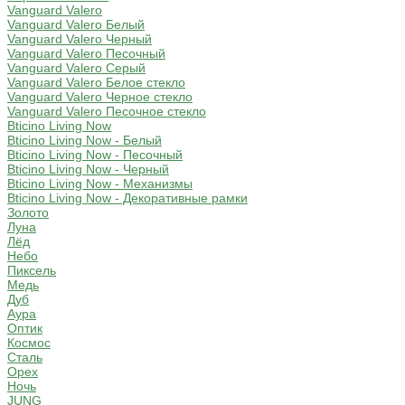
Vanguard Valero
Vanguard Valero Белый
Vanguard Valero Черный
Vanguard Valero Песочный
Vanguard Valero Серый
Vanguard Valero Белое стекло
Vanguard Valero Черное стекло
Vanguard Valero Песочное стекло
Bticino Living Now
Bticino Living Now - Белый
Bticino Living Now - Песочный
Bticino Living Now - Черный
Bticino Living Now - Механизмы
Bticino Living Now - Декоративные рамки
Золото
Луна
Лёд
Небо
Пиксель
Медь
Дуб
Аура
Оптик
Космос
Сталь
Орех
Ночь
JUNG