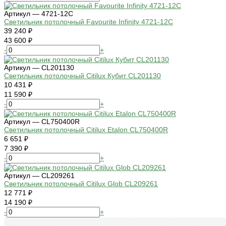
Артикул — 4721-12C
Светильник потолочный Favourite Infinity 4721-12C
39 240 ₽
43 600 ₽
-
+
Артикул — CL201130
Светильник потолочный Citilux Кубит CL201130
10 431 ₽
11 590 ₽
-
+
Артикул — CL750400R
Светильник потолочный Citilux Etalon CL750400R
6 651 ₽
7 390 ₽
-
+
Артикул — CL209261
Светильник потолочный Citilux Glob CL209261
12 771 ₽
14 190 ₽
-
+