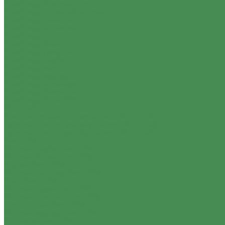
AtlasDesign бежевый Глянец
AtlasDesign песочный матовый
AtlasDesign шампань
AtlasDesign алюминий
AtlasDesign сталь
AtlasDesign базальт
AtlasDesign грифель
AtlasDesign карбон
AtlasDesign мокко
AtlasDesign изумруд
AtlasDesign аквамарин
AtlasDesign Рамки Nature
AtlasDesign Aqua IP44
MultiTrack
Розетки для размещения на шине MultiTrack
Трековая шина открытой установки MultiTrack
Трековая шина скрытой установки MultiTrack
Donel R98
Матовый карбон Donel R98
Матовый белый Donel R98
Черный Donel R98
Матовый кашемир Donel R98
Сталь Donel R98
Матовый серый Donel R98
Матовый шоколад Donel R98
Глянец Белый Donel R98
Матовый изумруд Donel R98
Алюминий Donel R98