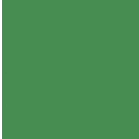
Vanguard Valero Черное стекло
Vanguard Valero Песочное стекло
Bticino Living Now
Bticino Living Now - Белый
Bticino Living Now - Песочный
Bticino Living Now - Черный
Bticino Living Now - Механизмы
Bticino Living Now - Декоративные рамки
Золото
Луна
Лёд
Небо
Пиксель
Медь
Дуб
Аура
Оптик
Космос
Сталь
Орех
Ночь
JUNG
Jasmart FD
Jasmart FD Матовый белый
Jasmart FD Черный матовый
Jasmart FD Сахара
Jasmart FD Матовый тауп
Jasmart FD Бронза