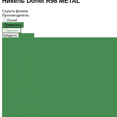
Никель Donel R98 METAL
Скрыть фильтр
Производитель
Donel
Найдено:
Показать
РОЗЕТКИ И ВЫКЛЮЧАТЕЛИ
Schneider
ArtGallery
Лотос ( белый матовый) ArtGallery
Белый ( глянец ) ArtGallery
Песочный ArtGallery
Шампань ArtGallery
Мокко ArtGallery
Базальт ArtGallery
Карбон ArtGallery
Алюминий ArtGallery
Сталь ArtGallery
Грифель ArtGallery
Аквамарин ArtGallery
Золото ArtGallery
AtlasDesign
AtlasDesign белый Глянец
AtlasDesign жемчуг
AtlasDesign Лотос Матовый