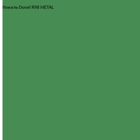
Вороненая сталь Donel R98 METAL
Никель Donel R98 METAL
Благородная сталь Donel R98 METAL
Латунь Donel R98 METAL
Матовое золото Donel R98 METAL
Mikami
Mikami Черный матовый
Mikami Черный глянец
Mikami Белый глянец
Mikami Латунь
Mikami Графит
Voltum
Белый матовый
Белый глянец
Хлопок
Кашемир
Шелк
Серый
Сталь
Титан
Графит
Черный матовый
Vanguard Valero
Vanguard Valero Белый
Vanguard Valero Черный
Vanguard Valero Песочный
Vanguard Valero Серый
Vanguard Valero Белое стекло