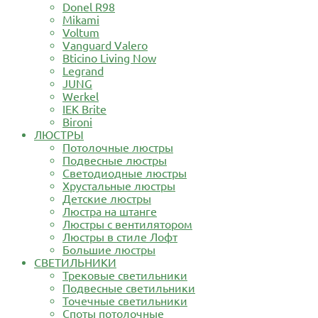
Donel R98
Mikami
Voltum
Vanguard Valero
Bticino Living Now
Legrand
JUNG
Werkel
IEK Brite
Bironi
ЛЮСТРЫ
Потолочные люстры
Подвесные люстры
Светодиодные люстры
Хрустальные люстры
Детские люстры
Люстра на штанге
Люстры с вентилятором
Люстры в стиле Лофт
Большие люстры
СВЕТИЛЬНИКИ
Трековые светильники
Подвесные светильники
Точечные светильники
Споты потолочные