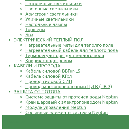
Потолочные светильники
Настенные светильники
Армстронг светильники
Уличные светильники
Настольные лампы
Торшеры
Бра
ЭЛЕКТРИЧЕСКИЙ ТЕПЛЫЙ ПОЛ
Нагревательные маты для теполго пола
Нагревательный кабель для теплого пола
Терморегуляторы для теплого пола
Коврик с подогревом
КАБЕЛИ И ПРОВОДА
Кабель силовой ВВГнг-LS
Кабель силовой КГхл
Провод силовой СИП
Провод многопроволочный ПуГВ (ПВ-3)
ЗАЩИТА ОТ ПОТОПА
Система защиты от протечек воды Neptun
Кран шаровый с электроприводом Neptun
Модуль управления Neptun
Составные элементы системы Neptun
О компании
Оплата