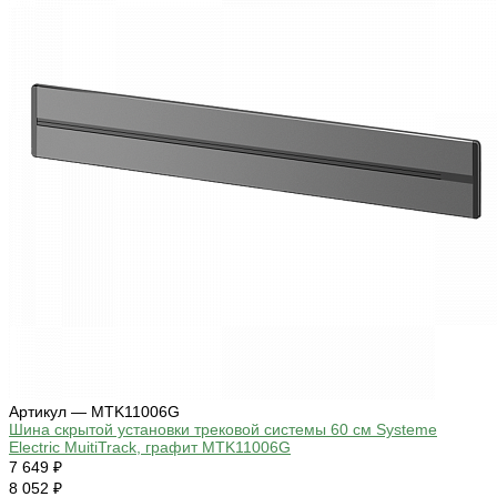
Артикул — MTK11006G
Шина скрытой установки трековой системы 60 см Systeme
Electric MuitiTrack, графит MTK11006G
7 649 ₽
8 052 ₽