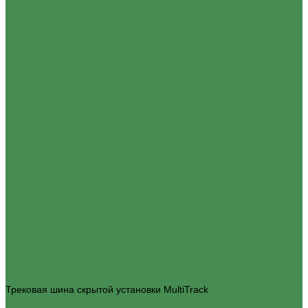
Карбон ArtGallery
Алюминий ArtGallery
Сталь ArtGallery
Грифель ArtGallery
Аквамарин ArtGallery
Золото ArtGallery
AtlasDesign
AtlasDesign белый Глянец
AtlasDesign жемчуг
AtlasDesign Лотос Матовый
AtlasDesign бежевый Глянец
AtlasDesign песочный матовый
AtlasDesign шампань
AtlasDesign алюминий
AtlasDesign сталь
AtlasDesign базальт
AtlasDesign грифель
AtlasDesign карбон
AtlasDesign мокко
AtlasDesign изумруд
AtlasDesign аквамарин
AtlasDesign Рамки Nature
AtlasDesign Aqua IP44
MultiTrack
Розетки для размещения на шине MultiTrack
Трековая шина открытой установки MultiTrack
Трековая шина скрытой установки MultiTrack
Donel R98