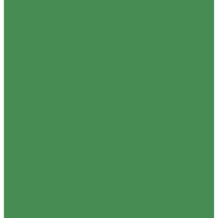
Сталь
Титан
Графит
Черный матовый
Vanguard Valero
Vanguard Valero Белый
Vanguard Valero Черный
Vanguard Valero Песочный
Vanguard Valero Серый
Vanguard Valero Белое стекло
Vanguard Valero Черное стекло
Vanguard Valero Песочное стекло
Bticino Living Now
Bticino Living Now - Белый
Bticino Living Now - Песочный
Bticino Living Now - Черный
Bticino Living Now - Механизмы
Bticino Living Now - Декоративные рамки
Золото
Луна
Лёд
Небо
Пиксель
Медь
Дуб
Аура
Оптик
Космос