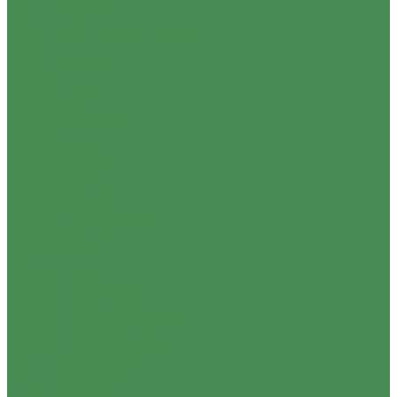
Рамки из пластика
Рамки из стекла
Werkel Накладная серия Gallant
Белый
Графит рифленый
Серебро
Слоновая кость
Черный хром
Шампань рифленый
IEK Brite
IEK Brite Белый
IEK Brite Бежевый
IEK Brite Графит
IEK Brite Черный
IEK Brite Маренго
IEK Brite Темная бронза
IEK Brite Шампань
IEK Brite Жемчуг
Bironi
BIRONI Лизетта
BIRONI Лизетта Белый
BIRONI Лизетта Титан
BIRONI Лизетта Cлоновая кость
BIRONI Лизетта Черный
BIRONI Лизетта Коричневый
Bironi Лизетта Мрамор
Bironi Лизетта Рамки
Витой провод Bironi