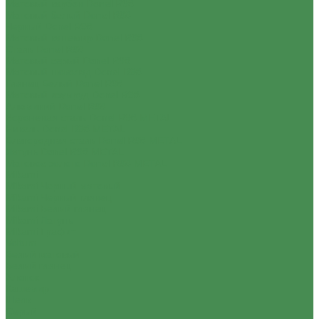
Матовый карбон Donel R98
Матовый белый Donel R98
Черный Donel R98
Матовый кашемир Donel R98
Сталь Donel R98
Матовый серый Donel R98
Матовый шоколад Donel R98
Глянец Белый Donel R98
Матовый изумруд Donel R98
Алюминий Donel R98
Вороненая сталь Donel R98 METAL
Никель Donel R98 METAL
Благородная сталь Donel R98 METAL
Латунь Donel R98 METAL
Матовое золото Donel R98 METAL
Mikami
Mikami Черный матовый
Mikami Черный глянец
Mikami Белый глянец
Mikami Латунь
Mikami Графит
Voltum
Белый матовый
Белый глянец
Хлопок
Кашемир
Шелк
Серый