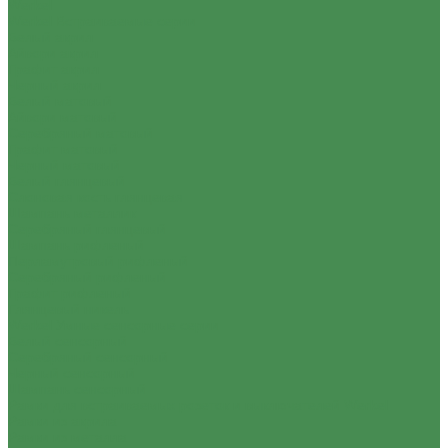
Werkel
Werkel Встраиваемые серии
Белый акрил
Айвори акрил
Графит акрил
Черный акрил
Белый матовый
Айвори матовый
Серебряный матовый
Графит матовый
Черный матовый
Белый глянцевый
Слоновая кость глянцевая
Шампань металлик
Серебряный глянцевый
Шампань рифленый
Перламутровый рифленый
Серебряный рифленый
Графит рифленый
Глянцевый никель
Werkel Умные сенсорные серии
Белый сенсорный
Серебряный сенсорный
Черный сенсорный
Шампань сенсорный
Рамки для встраиваемых розеток и выключателей Werkel
Рамки из акрила
Рамки из металла