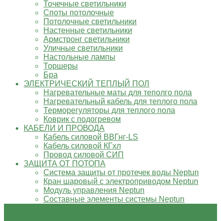
Точечные светильники
Споты потолочные
Потолочные светильники
Настенные светильники
Армстронг светильники
Уличные светильники
Настольные лампы
Торшеры
Бра
ЭЛЕКТРИЧЕСКИЙ ТЕПЛЫЙ ПОЛ
Нагревательные маты для теполго пола
Нагревательный кабель для теплого пола
Терморегуляторы для теплого пола
Коврик с подогревом
КАБЕЛИ И ПРОВОДА
Кабель силовой ВВГнг-LS
Кабель силовой КГхл
Провод силовой СИП
ЗАЩИТА ОТ ПОТОПА
Система защиты от протечек воды Neptun
Кран шаровый с электроприводом Neptun
Модуль управления Neptun
Составные элементы системы Neptun
О компании