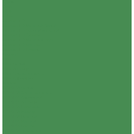
Сталь
Орех
Ночь
JUNG
Jasmart FD
Jasmart FD Матовый белый
Jasmart FD Черный матовый
Jasmart FD Сахара
Jasmart FD Матовый тауп
Jasmart FD Бронза
Jasmart FD Никель
Legrand
Etika
Etika Белый
Etika Антрацит
Etika Слоновая кость
Etika Алюминий
Inspiria
INSPIRIA Белый
INSPIRIA Слоновая кость
INSPIRIA Алюминий
INSPIRIA Антрацит
INSPIRIA Шампань
INSPIRIA Жемчуг
INSPIRIA Розовый
INSPIRIA Мятный
INSPIRIA Бронза
INSPIRIA Дымчатый