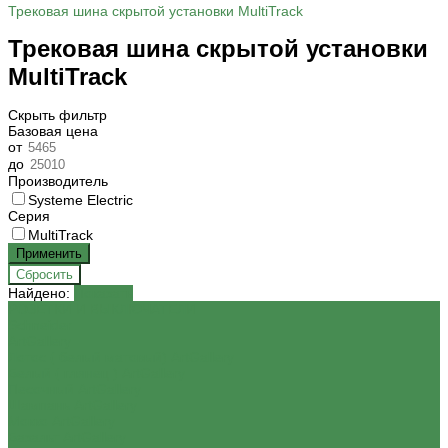
Трековая шина скрытой установки MultiTrack
Трековая шина скрытой установки
MultiTrack
Скрыть фильтр
Базовая цена
от
до
Производитель
Systeme Electric
Серия
MultiTrack
Найдено:
Показать
РОЗЕТКИ И ВЫКЛЮЧАТЕЛИ
Schneider
ArtGallery
Лотос ( белый матовый) ArtGallery
Белый ( глянец ) ArtGallery
Песочный ArtGallery
Шампань ArtGallery
Мокко ArtGallery
Базальт ArtGallery