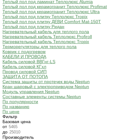
Теплый пол под ламинат Теплолюкс Alumia
Теплый пол под керамогранит Теплолюкс Profimat
Теплый пол под керамогранит Теплолюкс Ultra
Теплый пол под плитку Теплолюкс Tropix
Теплый пол под плитку ДЕВИ Comfort Mat-150T
Теплый пол под плитку Ридан
Нагревательный кабель для теплого пола
Нагревательный кабель Теплолюкс Profiroll
Нагревательный кабель Теплолюкс Tropix
Терморегуляторы для теплого пола
Коврик с подогревом
КАБЕЛИ И ПРОВОДА
Кабель силовой ВВГнг-LS
Кабель силовой КГхл
Провод силовой СИП
ЗАЩИТА ОТ ПОТОПА
Система защиты от протечек воды Neptun
Кран шаровый с электроприводом Neptun
Модуль управления Neptun
Составные элементы системы Neptun
По популярности
По названию
По цене
Фильтр
Базовая цена
от
до
Производитель