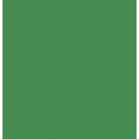
Mikami
Mikami Черный матовый
Mikami Черный глянец
Mikami Белый глянец
Mikami Латунь
Mikami Графит
Voltum
Белый матовый
Белый глянец
Хлопок
Кашемир
Шелк
Серый
Сталь
Титан
Графит
Черный матовый
Vanguard Valero
Vanguard Valero Белый
Vanguard Valero Черный
Vanguard Valero Песочный
Vanguard Valero Серый
Vanguard Valero Белое стекло
Vanguard Valero Черное стекло
Vanguard Valero Песочное стекло
Bticino Living Now
Bticino Living Now - Белый
Bticino Living Now - Песочный