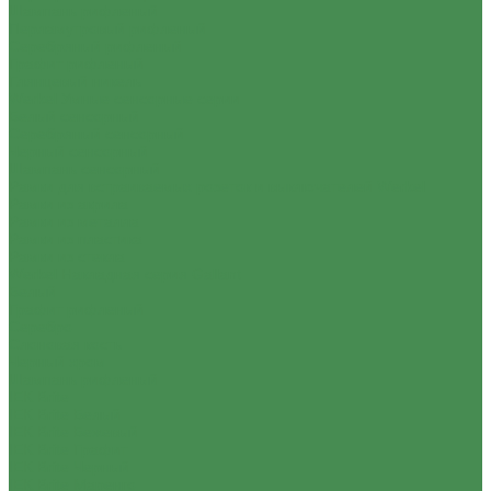
Шампань рифленый
Перламутровый рифленый
Серебряный рифленый
Графит рифленый
Глянцевый никель
Werkel Умные сенсорные серии
Белый сенсорный
Серебряный сенсорный
Черный сенсорный
Шампань сенсорный
Рамки для встраиваемых розеток и выключателей Werkel
Рамки из акрила
Рамки из металла
Рамки из пластика
Рамки из стекла
Werkel Накладная серия Gallant
Белый
Графит рифленый
Серебро
Слоновая кость
Черный хром
Шампань рифленый
IEK Brite
IEK Brite Белый
IEK Brite Бежевый
IEK Brite Графит
IEK Brite Черный
IEK Brite Маренго