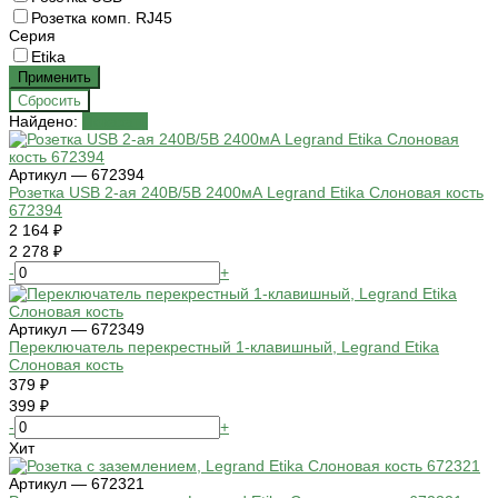
Розетка комп. RJ45
Серия
Etika
Найдено:
Показать
Артикул — 672394
Розетка USB 2-ая 240В/5В 2400мА Legrand Etika Слоновая кость
672394
2 164 ₽
2 278 ₽
-
+
Артикул — 672349
Переключатель перекрестный 1-клавишный, Legrand Etika
Слоновая кость
379 ₽
399 ₽
-
+
Хит
Артикул — 672321