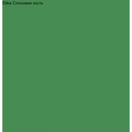
Etika Слоновая кость
Etika Алюминий
Inspiria
INSPIRIA Белый
INSPIRIA Слоновая кость
INSPIRIA Алюминий
INSPIRIA Антрацит
INSPIRIA Шампань
INSPIRIA Жемчуг
INSPIRIA Розовый
INSPIRIA Мятный
INSPIRIA Бронза
INSPIRIA Дымчатый
Werkel
Werkel Встраиваемые серии
Белый акрил
Айвори акрил
Графит акрил
Черный акрил
Белый матовый
Айвори матовый
Серебряный матовый
Графит матовый
Черный матовый
Белый глянцевый
Слоновая кость глянцевая
Шампань металлик
Серебряный глянцевый