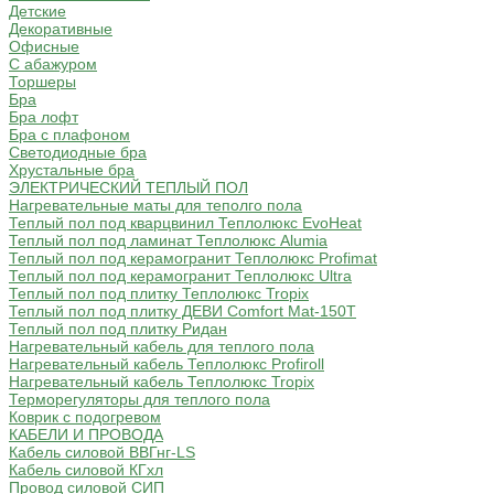
Детские
Декоративные
Офисные
С абажуром
Торшеры
Бра
Бра лофт
Бра с плафоном
Светодиодные бра
Хрустальные бра
ЭЛЕКТРИЧЕСКИЙ ТЕПЛЫЙ ПОЛ
Нагревательные маты для теполго пола
Теплый пол под кварцвинил Теплолюкс EvoHeat
Теплый пол под ламинат Теплолюкс Alumia
Теплый пол под керамогранит Теплолюкс Profimat
Теплый пол под керамогранит Теплолюкс Ultra
Теплый пол под плитку Теплолюкс Tropix
Теплый пол под плитку ДЕВИ Comfort Mat-150T
Теплый пол под плитку Ридан
Нагревательный кабель для теплого пола
Нагревательный кабель Теплолюкс Profiroll
Нагревательный кабель Теплолюкс Tropix
Терморегуляторы для теплого пола
Коврик с подогревом
КАБЕЛИ И ПРОВОДА
Кабель силовой ВВГнг-LS
Кабель силовой КГхл
Провод силовой СИП