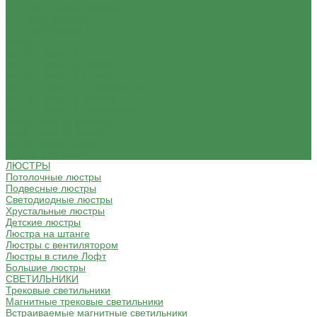
IEK Brite Темная бронза
IEK Brite Шампань
IEK Brite Жемчуг
Bironi
BIRONI Лизетта
BIRONI Лизетта Белый
BIRONI Лизетта Титан
BIRONI Лизетта Cлоновая кость
BIRONI Лизетта Черный
BIRONI Лизетта Коричневый
Bironi Лизетта Мрамор
Bironi Лизетта Рамки
Витой провод Bironi
Изоляторы Bironi
ЛЮСТРЫ
Потолочные люстры
Подвесные люстры
Светодиодные люстры
Хрустальные люстры
Детские люстры
Люстра на штанге
Люстры с вентилятором
Люстры в стиле Лофт
Большие люстры
СВЕТИЛЬНИКИ
Трековые светильники
Магнитные трековые светильники
Встраиваемые магнитные светильники