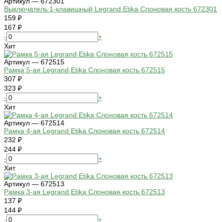
Артикул — 672301
Выключатель 1-клавишный Legrand Etika Слоновая кость 672301
159 ₽
167 ₽
-
+
Хит
Артикул — 672515
Рамка 5-ая Legrand Etika Слоновая кость 672515
307 ₽
323 ₽
-
+
Хит
Артикул — 672514
Рамка 4-ая Legrand Etika Слоновая кость 672514
232 ₽
244 ₽
-
+
Хит
Артикул — 672513
Рамка 3-ая Legrand Etika Слоновая кость 672513
137 ₽
144 ₽
-
+