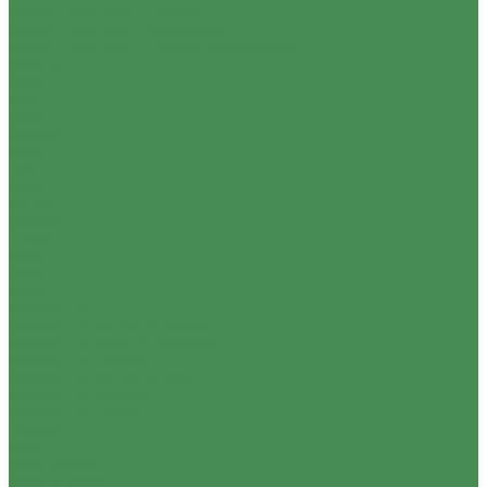
Bticino Living Now - Черный
Bticino Living Now - Механизмы
Bticino Living Now - Декоративные рамки
Золото
Луна
Лёд
Небо
Пиксель
Медь
Дуб
Аура
Оптик
Космос
Сталь
Орех
Ночь
JUNG
Jasmart FD
Jasmart FD Матовый белый
Jasmart FD Черный матовый
Jasmart FD Сахара
Jasmart FD Матовый тауп
Jasmart FD Бронза
Jasmart FD Никель
Legrand
Etika
Etika Белый
Etika Антрацит