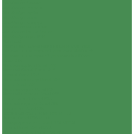
AtlasDesign базальт
AtlasDesign грифель
AtlasDesign карбон
AtlasDesign мокко
AtlasDesign изумруд
AtlasDesign аквамарин
AtlasDesign Рамки Nature
AtlasDesign Aqua IP44
MultiTrack
Розетки для размещения на шине MultiTrack
Трековая шина открытой установки MultiTrack
Трековая шина скрытой установки MultiTrack
Donel R98
Матовый карбон Donel R98
Матовый белый Donel R98
Черный Donel R98
Матовый кашемир Donel R98
Сталь Donel R98
Матовый серый Donel R98
Матовый шоколад Donel R98
Глянец Белый Donel R98
Матовый изумруд Donel R98
Алюминий Donel R98
Вороненая сталь Donel R98 METAL
Никель Donel R98 METAL
Благородная сталь Donel R98 METAL
Латунь Donel R98 METAL
Матовое золото Donel R98 METAL