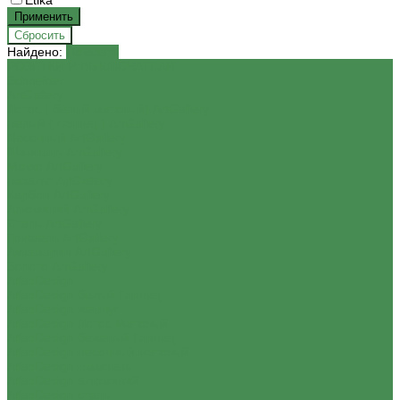
Etika
Найдено:
Показать
РОЗЕТКИ И ВЫКЛЮЧАТЕЛИ
Schneider
ArtGallery
Лотос ( белый матовый) ArtGallery
Белый ( глянец ) ArtGallery
Песочный ArtGallery
Шампань ArtGallery
Мокко ArtGallery
Базальт ArtGallery
Карбон ArtGallery
Алюминий ArtGallery
Сталь ArtGallery
Грифель ArtGallery
Аквамарин ArtGallery
Золото ArtGallery
AtlasDesign
AtlasDesign белый Глянец
AtlasDesign жемчуг
AtlasDesign Лотос Матовый
AtlasDesign бежевый Глянец
AtlasDesign песочный матовый
AtlasDesign шампань
AtlasDesign алюминий
AtlasDesign сталь