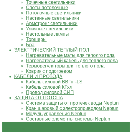
Точечные светильники
Споты потолочные
Потолочные светильники
Настенные светильники
Армстронг светильники
Уличные светильники
Настольные лампы
Торшеры
Бра
ЭЛЕКТРИЧЕСКИЙ ТЕПЛЫЙ ПОЛ
Нагревательные маты для теполго пола
Нагревательный кабель для теплого пола
Терморегуляторы для теплого пола
Коврик с подогревом
КАБЕЛИ И ПРОВОДА
Кабель силовой ВВГнг-LS
Кабель силовой КГхл
Провод силовой СИП
ЗАЩИТА ОТ ПОТОПА
Система защиты от протечек воды Neptun
Кран шаровый с электроприводом Neptun
Модуль управления Neptun
Составные элементы системы Neptun
О компании