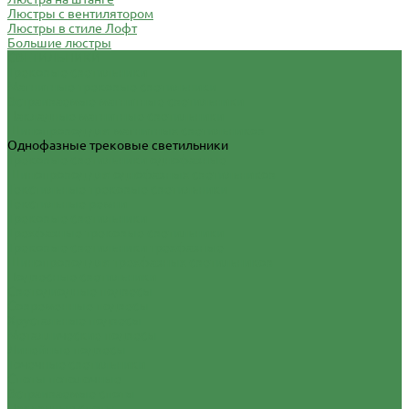
Люстры с вентилятором
Люстры в стиле Лофт
Большие люстры
СВЕТИЛЬНИКИ
Трековые светильники
Магнитные трековые светильники
Встраиваемые магнитные светильники
Накладные магнитные светильники
Шинопровод для магнитных светильников
Однофазные трековые светильники
Трековые светильники однофазные
Шинопровод для однофазных светильников
Текстильные трековые светильники
Текстильные ремни
Трековые светильники
Трехфазные трековые светильники
Трековые светильники трехфазные
Шинопровод для трехфазных светильников
Подвесные светильники
Светодиодные подвесы
Современные подвесы
Хрустальные подвесы
Металлические подвесы
Линейные подвесы
Точечные светильники
Споты потолочные
Встраиваемые споты
Накладные споты