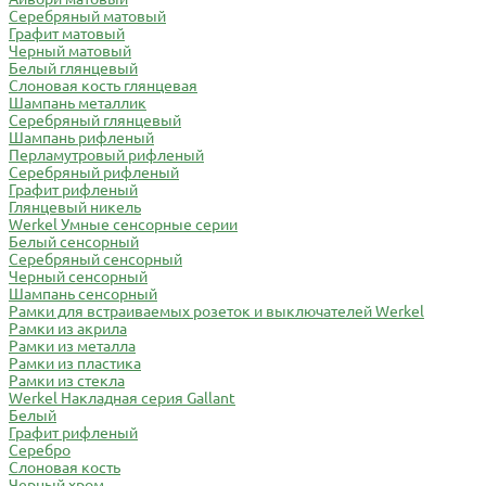
Серебряный матовый
Графит матовый
Черный матовый
Белый глянцевый
Слоновая кость глянцевая
Шампань металлик
Серебряный глянцевый
Шампань рифленый
Перламутровый рифленый
Серебряный рифленый
Графит рифленый
Глянцевый никель
Werkel Умные сенсорные серии
Белый сенсорный
Серебряный сенсорный
Черный сенсорный
Шампань сенсорный
Рамки для встраиваемых розеток и выключателей Werkel
Рамки из акрила
Рамки из металла
Рамки из пластика
Рамки из стекла
Werkel Накладная серия Gallant
Белый
Графит рифленый
Серебро
Слоновая кость
Черный хром