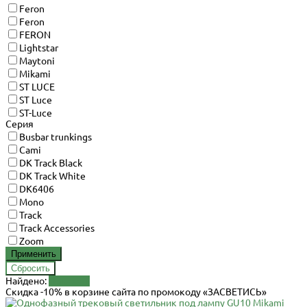
Feron
Feron
FERON
Lightstar
Maytoni
Mikami
ST LUCE
ST Luce
ST-Luce
Серия
Busbar trunkings
Cami
DK Track Black
DK Track White
DK6406
Mono
Track
Track Accessories
Zoom
Найдено:
Показать
Скидка -10% в корзине сайта по промокоду «ЗАСВЕТИСЬ»