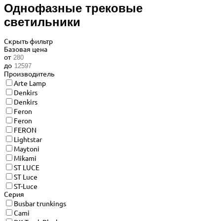
Однофазные трековые
светильники
Скрыть фильтр
Базовая цена
от
до
Производитель
Arte Lamp
Denkirs
Denkirs
Feron
Feron
FERON
Lightstar
Maytoni
Mikami
ST LUCE
ST Luce
ST-Luce
Серия
Busbar trunkings
Cami