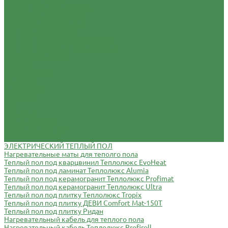
Потолочные светильники
Настенные светильники
Армстронг светильники
Уличные светильники
Уличные наземные светильники
Уличные настенные светильники
Настольные лампы
Детские
Декоративные
Офисные
С абажуром
Торшеры
Бра
Бра лофт
Бра с плафоном
Светодиодные бра
Хрустальные бра
ЭЛЕКТРИЧЕСКИЙ ТЕПЛЫЙ ПОЛ
Нагревательные маты для теполго пола
Теплый пол под кварцвинил Теплолюкс EvoHeat
Теплый пол под ламинат Теплолюкс Alumia
Теплый пол под керамогранит Теплолюкс Profimat
Теплый пол под керамогранит Теплолюкс Ultra
Теплый пол под плитку Теплолюкс Tropix
Теплый пол под плитку ДЕВИ Comfort Mat-150T
Теплый пол под плитку Ридан
Нагревательный кабель для теплого пола
Нагревательный кабель Теплолюкс Profiroll