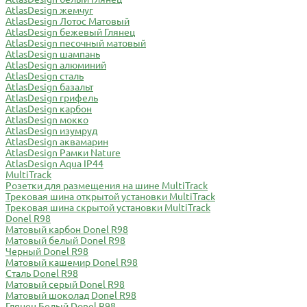
AtlasDesign жемчуг
AtlasDesign Лотос Матовый
AtlasDesign бежевый Глянец
AtlasDesign песочный матовый
AtlasDesign шампань
AtlasDesign алюминий
AtlasDesign сталь
AtlasDesign базальт
AtlasDesign грифель
AtlasDesign карбон
AtlasDesign мокко
AtlasDesign изумруд
AtlasDesign аквамарин
AtlasDesign Рамки Nature
AtlasDesign Aqua IP44
MultiTrack
Розетки для размещения на шине MultiTrack
Трековая шина открытой установки MultiTrack
Трековая шина скрытой установки MultiTrack
Donel R98
Матовый карбон Donel R98
Матовый белый Donel R98
Черный Donel R98
Матовый кашемир Donel R98
Сталь Donel R98
Матовый серый Donel R98
Матовый шоколад Donel R98
Глянец Белый Donel R98