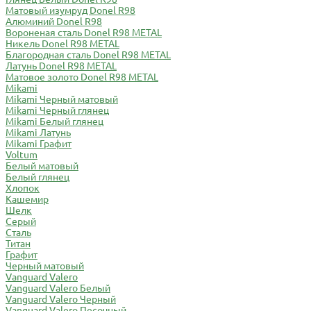
Матовый изумруд Donel R98
Алюминий Donel R98
Вороненая сталь Donel R98 METAL
Никель Donel R98 METAL
Благородная сталь Donel R98 METAL
Латунь Donel R98 METAL
Матовое золото Donel R98 METAL
Mikami
Mikami Черный матовый
Mikami Черный глянец
Mikami Белый глянец
Mikami Латунь
Mikami Графит
Voltum
Белый матовый
Белый глянец
Хлопок
Кашемир
Шелк
Серый
Сталь
Титан
Графит
Черный матовый
Vanguard Valero
Vanguard Valero Белый
Vanguard Valero Черный
Vanguard Valero Песочный