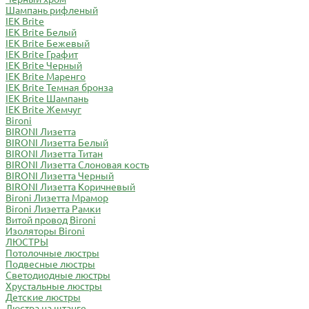
Шампань рифленый
IEK Brite
IEK Brite Белый
IEK Brite Бежевый
IEK Brite Графит
IEK Brite Черный
IEK Brite Маренго
IEK Brite Темная бронза
IEK Brite Шампань
IEK Brite Жемчуг
Bironi
BIRONI Лизетта
BIRONI Лизетта Белый
BIRONI Лизетта Титан
BIRONI Лизетта Cлоновая кость
BIRONI Лизетта Черный
BIRONI Лизетта Коричневый
Bironi Лизетта Мрамор
Bironi Лизетта Рамки
Витой провод Bironi
Изоляторы Bironi
ЛЮСТРЫ
Потолочные люстры
Подвесные люстры
Светодиодные люстры
Хрустальные люстры
Детские люстры
Люстра на штанге