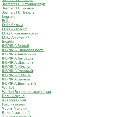
Jasmart FD Матовый тауп
Jasmart FD Бронза
Jasmart FD Никель
Legrand
Etika
Etika Белый
Etika Антрацит
Etika Слоновая кость
Etika Алюминий
Inspiria
INSPIRIA Белый
INSPIRIA Слоновая кость
INSPIRIA Алюминий
INSPIRIA Антрацит
INSPIRIA Шампань
INSPIRIA Жемчуг
INSPIRIA Розовый
INSPIRIA Мятный
INSPIRIA Бронза
INSPIRIA Дымчатый
Werkel
Werkel Встраиваемые серии
Белый акрил
Айвори акрил
Графит акрил
Черный акрил
Белый матовый
Айвори матовый