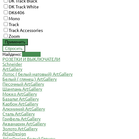
DK Track Black
DK Track White
DK6406
Mono
Track
Track Accessories
Zoom
Найдено:
Показать
РОЗЕТКИ И ВЫКЛЮЧАТЕЛИ
Schneider
ArtGallery
Лотос ( белый матовый) ArtGallery
Белый ( глянец ) ArtGallery
Песочный ArtGallery
Шампань ArtGallery
Мокко ArtGallery
Базальт ArtGallery
Карбон ArtGallery
Алюминий ArtGallery
Сталь ArtGallery
Грифель ArtGallery
Аквамарин ArtGallery
Золото ArtGallery
AtlasDesign
AtlasDesign белый Глянец