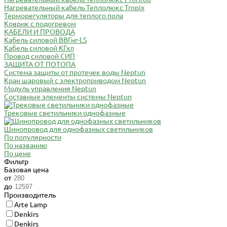
Нагревательный кабель Теплолюкс Tropix
Терморегуляторы для теплого пола
Коврик с подогревом
КАБЕЛИ И ПРОВОДА
Кабель силовой ВВГнг-LS
Кабель силовой КГхл
Провод силовой СИП
ЗАЩИТА ОТ ПОТОПА
Система защиты от протечек воды Neptun
Кран шаровый с электроприводом Neptun
Модуль управления Neptun
Составные элементы системы Neptun
Трековые светильники однофазные
Шинопровод для однофазных светильников
По популярности
По названию
По цене
Фильтр
Базовая цена
от
до
Производитель
Arte Lamp
Denkirs
Denkirs