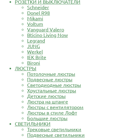
РОЗЕТКИ И ВЫКЛЮЧАТЕЛИ
Schneider
Donel R98
Mikami
Voltum
Vanguard Valero
Bticino Living Now
Legrand
JUNG
Werkel
IEK Brite
Bironi
ЛЮСТРЫ
Потолочные люстры
Подвесные люстры
Светодиодные люстры
Хрустальные люстры
Детские люстры
Люстра на штанге
Люстры с вентилятором
Люстры в стиле Лофт
Большие люстры
СВЕТИЛЬНИКИ
Трековые светильники
Подвесные светильники