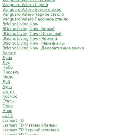
Vanguard Valero Серый
Vanguard Valero Белое стекло
Vanguard Valero Черное стекло
Vanguard Valero Песочное стекло
Bticino Living Now
Bticino Living Now - Белый
Bticino Living Now - Песочный
Bticino Living Now - Черный
Bticino Living Now - Механизмы
Bticino Living Now - Декоративные рамки
Золото
Луна
Лёд
Небо
Пиксель
Медь
Дуб
Аура
Оптик
Космос
Сталь
Орех
Ночь
JUNG
Jasmart FD
Jasmart FD Матовый белый
Jasmart FD Черный матовый
Jasmart FD Сахара