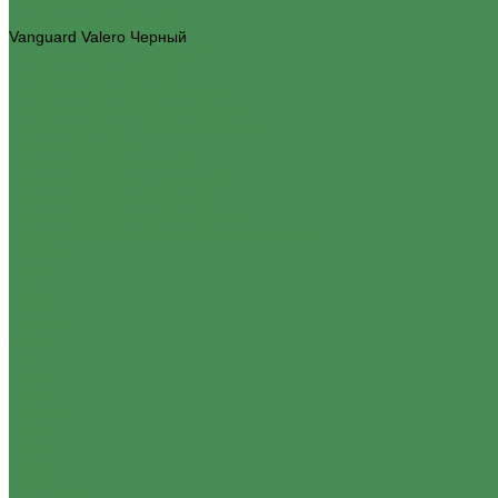
Vanguard Valero
Vanguard Valero Белый
Vanguard Valero Черный
Vanguard Valero Песочный
Vanguard Valero Серый
Vanguard Valero Белое стекло
Vanguard Valero Черное стекло
Vanguard Valero Песочное стекло
Bticino Living Now
Bticino Living Now - Белый
Bticino Living Now - Песочный
Bticino Living Now - Черный
Bticino Living Now - Механизмы
Bticino Living Now - Декоративные рамки
Золото
Луна
Лёд
Небо
Пиксель
Медь
Дуб
Аура
Оптик
Космос
Сталь
Орех
Ночь
JUNG