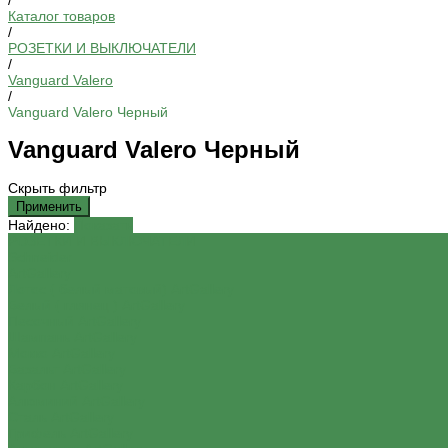
/
Каталог товаров
/
РОЗЕТКИ И ВЫКЛЮЧАТЕЛИ
/
Vanguard Valero
/
Vanguard Valero Черный
Vanguard Valero Черный
Скрыть фильтр
Найдено:
Показать
РОЗЕТКИ И ВЫКЛЮЧАТЕЛИ
Schneider
ArtGallery
Лотос ( белый матовый) ArtGallery
Белый ( глянец ) ArtGallery
Песочный ArtGallery
Шампань ArtGallery
Мокко ArtGallery
Базальт ArtGallery
Карбон ArtGallery
Алюминий ArtGallery
Сталь ArtGallery
Грифель ArtGallery