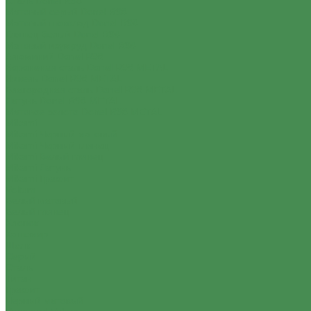
Сталь Donel R98
Матовый серый Donel R98
Матовый шоколад Donel R98
Глянец Белый Donel R98
Матовый изумруд Donel R98
Алюминий Donel R98
Вороненая сталь Donel R98 METAL
Никель Donel R98 METAL
Благородная сталь Donel R98 METAL
Латунь Donel R98 METAL
Матовое золото Donel R98 METAL
Mikami
Mikami Черный матовый
Mikami Черный глянец
Mikami Белый глянец
Mikami Латунь
Mikami Графит
Voltum
Белый матовый
Белый глянец
Хлопок
Кашемир
Шелк
Серый
Сталь
Титан
Графит
Черный матовый