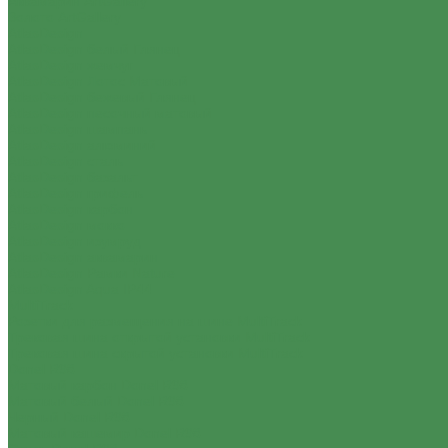
Аквамарин ArtGallery
Золото ArtGallery
AtlasDesign
AtlasDesign белый Глянец
AtlasDesign жемчуг
AtlasDesign Лотос Матовый
AtlasDesign бежевый Глянец
AtlasDesign песочный матовый
AtlasDesign шампань
AtlasDesign алюминий
AtlasDesign сталь
AtlasDesign базальт
AtlasDesign грифель
AtlasDesign карбон
AtlasDesign мокко
AtlasDesign изумруд
AtlasDesign аквамарин
AtlasDesign Рамки Nature
AtlasDesign Aqua IP44
MultiTrack
Розетки для размещения на шине MultiTrack
Трековая шина открытой установки MultiTrack
Трековая шина скрытой установки MultiTrack
Donel R98
Матовый карбон Donel R98
Матовый белый Donel R98
Черный Donel R98
Матовый кашемир Donel R98