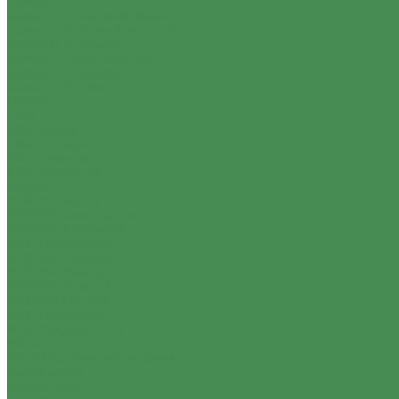
Jasmart FD
Jasmart FD Матовый белый
Jasmart FD Черный матовый
Jasmart FD Сахара
Jasmart FD Матовый тауп
Jasmart FD Бронза
Jasmart FD Никель
Legrand
Etika
Etika Белый
Etika Антрацит
Etika Слоновая кость
Etika Алюминий
Inspiria
INSPIRIA Белый
INSPIRIA Слоновая кость
INSPIRIA Алюминий
INSPIRIA Антрацит
INSPIRIA Шампань
INSPIRIA Жемчуг
INSPIRIA Розовый
INSPIRIA Мятный
INSPIRIA Бронза
INSPIRIA Дымчатый
Werkel
Werkel Встраиваемые серии
Белый акрил
Айвори акрил