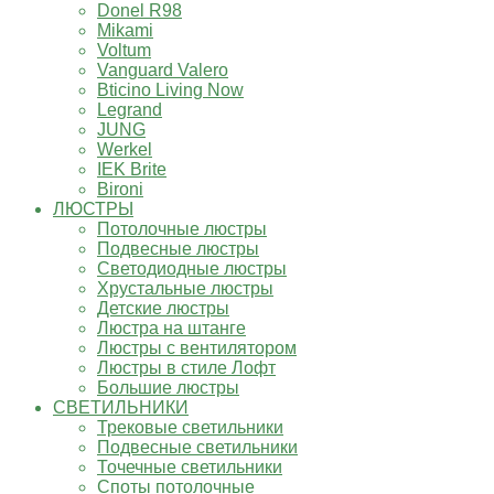
Donel R98
Mikami
Voltum
Vanguard Valero
Bticino Living Now
Legrand
JUNG
Werkel
IEK Brite
Bironi
ЛЮСТРЫ
Потолочные люстры
Подвесные люстры
Светодиодные люстры
Хрустальные люстры
Детские люстры
Люстра на штанге
Люстры с вентилятором
Люстры в стиле Лофт
Большие люстры
СВЕТИЛЬНИКИ
Трековые светильники
Подвесные светильники
Точечные светильники
Споты потолочные