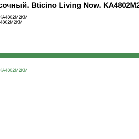
есочный. Bticino Living Now. KA4802
 KA4802M2KM