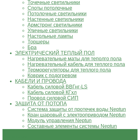
Точечные светильники
Споты потолочные
Потолочные светильники
Настенные светильники
Армстронг светильники
Уличные светильники
Настольные лампы
Торшеры
Бра
ЭЛЕКТРИЧЕСКИЙ ТЕПЛЫЙ ПОЛ
Нагревательные маты для теполго пола
Нагревательный кабель для теплого пола
Терморегуляторы для теплого пола
Коврик с подогревом
КАБЕЛИ И ПРОВОДА
Кабель силовой ВВГнг-LS
Кабель силовой КГхл
Провод силовой СИП
ЗАЩИТА ОТ ПОТОПА
Система защиты от протечек воды Neptun
Кран шаровый с электроприводом Neptun
Модуль управления Neptun
Составные элементы системы Neptun
О компании