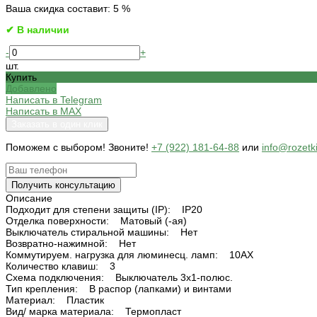
Ваша скидка составит: 5 %
✔ В наличии
-
+
шт.
Купить
Добавлено
Написать в Telegram
Написать в MAX
Заказать в один клик
Поможем c выбором! Звоните!
+7 (922) 181-64-88
или
info@rozetk
Получить консультацию
Описание
Подходит для степени защиты (IP): IP20
Отделка поверхности: Матовый (-ая)
Выключатель стиральной машины: Нет
Возвратно-нажимной: Нет
Коммутируем. нагрузка для люминесц. ламп: 10AX
Количество клавиш: 3
Схема подключения: Выключатель 3х1-полюс.
Тип крепления: В распор (лапками) и винтами
Материал: Пластик
Вид/ марка материала: Термопласт