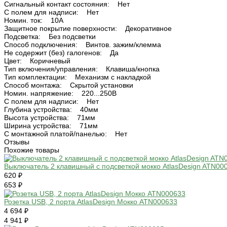
Сигнальный контакт состояния: Нет
С полем для надписи: Нет
Номин. ток: 10А
Защитное покрытие поверхности: Декоративное
Подсветка: Без подсветки
Способ подключения: Винтов. зажим/клемма
Не содержит (без) галогенов: Да
Цвет: Коричневый
Тип включения/управления: Клавиша/кнопка
Тип комплектации: Механизм с накладкой
Способ монтажа: Скрытой установки
Номин. напряжение: 220...250В
С полем для надписи: Нет
Глубина устройства: 40мм
Высота устройства: 71мм
Ширина устройства: 71мм
С монтажной платой/панелью: Нет
Отзывы
Похожие товары
Выключатель 2 клавишный с подсветкой мокко AtlasDesign ATN00
620 ₽
653 ₽
Розетка USB, 2 порта AtlasDesign Мокко ATN000633
4 694 ₽
4 941 ₽