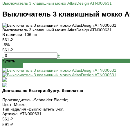
Выключатель 3 клавишный мокко AtlasDesign ATN000631
Выключатель 3 клавишный мокко At
Выключатель 3 клавишный мокко AtlasDesign ATN000631
В наличии: 106 шт
561 ₽
-5%
561 ₽
-
+
Купить
Добавлено
Доставка по Екатеринбургу:
бесплатно
Производитель -
Schneider Electric;
Цвет -
Мокко;
Тип изделия -
Выключатель 3-кл.;
Артикул:
ATN000631
561 ₽
591 ₽