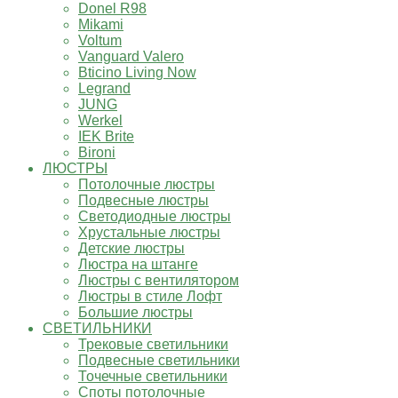
Donel R98
Mikami
Voltum
Vanguard Valero
Bticino Living Now
Legrand
JUNG
Werkel
IEK Brite
Bironi
ЛЮСТРЫ
Потолочные люстры
Подвесные люстры
Светодиодные люстры
Хрустальные люстры
Детские люстры
Люстра на штанге
Люстры с вентилятором
Люстры в стиле Лофт
Большие люстры
СВЕТИЛЬНИКИ
Трековые светильники
Подвесные светильники
Точечные светильники
Споты потолочные