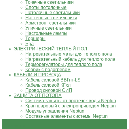
Точечные светильники
Споты потолочные
Потолочные светильники
Настенные светильники
Армстронг светильники
Уличные светильники
Настольные лампы
Торшеры
Бра
ЭЛЕКТРИЧЕСКИЙ ТЕПЛЫЙ ПОЛ
Нагревательные маты для теполго пола
Нагревательный кабель для теплого пола
Терморегуляторы для теплого пола
Коврик с подогревом
КАБЕЛИ И ПРОВОДА
Кабель силовой ВВГнг-LS
Кабель силовой КГхл
Провод силовой СИП
ЗАЩИТА ОТ ПОТОПА
Система защиты от протечек воды Neptun
Кран шаровый с электроприводом Neptun
Модуль управления Neptun
Составные элементы системы Neptun
О компании