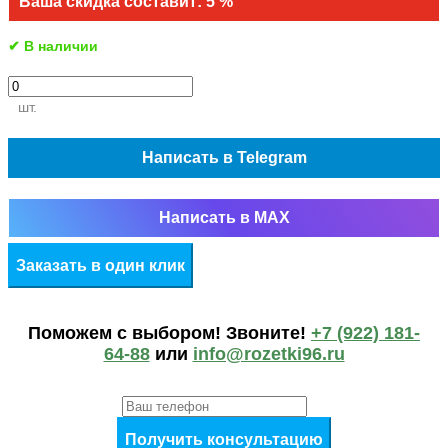
Ваша скидка составит: 5 %
✔ В наличии
шт.
Написать в Telegram
Написать в MAX
Заказать в один клик
Поможем c выбором! Звоните!
+7 (922) 181-
64-88
или
info@rozetki96.ru
Получить консультацию