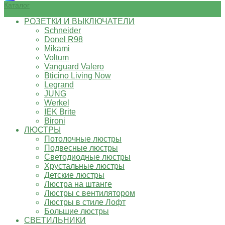
Каталог
РОЗЕТКИ И ВЫКЛЮЧАТЕЛИ
Schneider
Donel R98
Mikami
Voltum
Vanguard Valero
Bticino Living Now
Legrand
JUNG
Werkel
IEK Brite
Bironi
ЛЮСТРЫ
Потолочные люстры
Подвесные люстры
Светодиодные люстры
Хрустальные люстры
Детские люстры
Люстра на штанге
Люстры с вентилятором
Люстры в стиле Лофт
Большие люстры
СВЕТИЛЬНИКИ