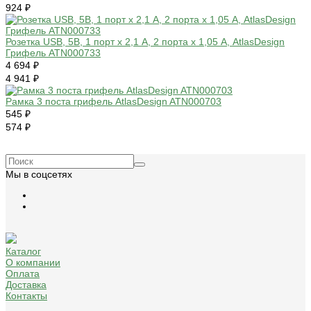
924 ₽
Розетка USB, 5В, 1 порт x 2,1 А, 2 порта х 1,05 А, AtlasDesign
Грифель ATN000733
4 694 ₽
4 941 ₽
Рамка 3 поста грифель AtlasDesign ATN000703
545 ₽
574 ₽
Мы в соцсетях
Каталог
О компании
Оплата
Доставка
Контакты