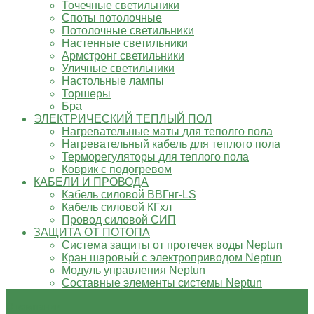
Точечные светильники
Споты потолочные
Потолочные светильники
Настенные светильники
Армстронг светильники
Уличные светильники
Настольные лампы
Торшеры
Бра
ЭЛЕКТРИЧЕСКИЙ ТЕПЛЫЙ ПОЛ
Нагревательные маты для теполго пола
Нагревательный кабель для теплого пола
Терморегуляторы для теплого пола
Коврик с подогревом
КАБЕЛИ И ПРОВОДА
Кабель силовой ВВГнг-LS
Кабель силовой КГхл
Провод силовой СИП
ЗАЩИТА ОТ ПОТОПА
Система защиты от протечек воды Neptun
Кран шаровый с электроприводом Neptun
Модуль управления Neptun
Составные элементы системы Neptun
О компании