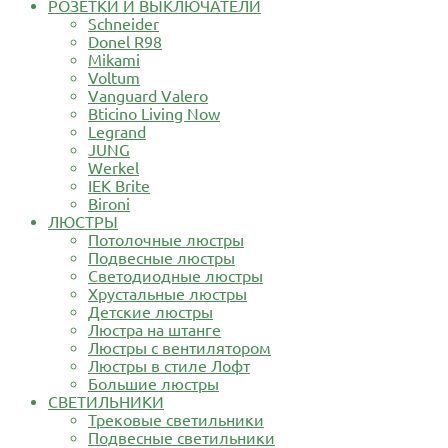
РОЗЕТКИ И ВЫКЛЮЧАТЕЛИ
Schneider
Donel R98
Mikami
Voltum
Vanguard Valero
Bticino Living Now
Legrand
JUNG
Werkel
IEK Brite
Bironi
ЛЮСТРЫ
Потолочные люстры
Подвесные люстры
Светодиодные люстры
Хрустальные люстры
Детские люстры
Люстра на штанге
Люстры с вентилятором
Люстры в стиле Лофт
Большие люстры
СВЕТИЛЬНИКИ
Трековые светильники
Подвесные светильники