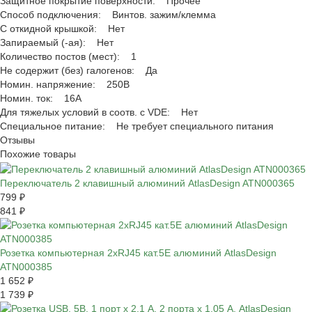
Защитное покрытие поверхности: Прочее
Способ подключения: Винтов. зажим/клемма
С откидной крышкой: Нет
Запираемый (-ая): Нет
Количество постов (мест): 1
Не содержит (без) галогенов: Да
Номин. напряжение: 250В
Номин. ток: 16А
Для тяжелых условий в соотв. с VDE: Нет
Специальное питание: Не требует специального питания
Отзывы
Похожие товары
Переключатель 2 клавишный алюминий AtlasDesign ATN000365
799 ₽
841 ₽
Розетка компьютерная 2хRJ45 кат.5E алюминий AtlasDesign
ATN000385
1 652 ₽
1 739 ₽