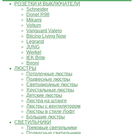
РОЗЕТКИ И ВЫКЛЮЧАТЕЛИ
Schneider
Donel R98
Mikami
Voltum
Vanguard Valero
Bticino Living Now
Legrand
JUNG
Werkel
IEK Brite
Bironi
ЛЮСТРЫ
Потолочные люстры
Подвесные люстры
Светодиодные люстры
Хрустальные люстры
Детские люстры
Люстра на штанге
Люстры с вентилятором
Люстры в стиле Лофт
Большие люстры
СВЕТИЛЬНИКИ
Трековые светильники
Подвесные светильники