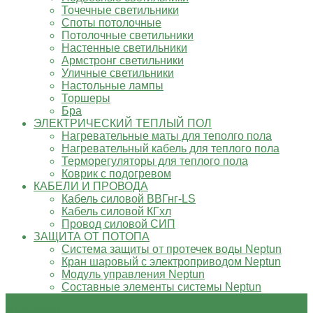
Точечные светильники
Споты потолочные
Потолочные светильники
Настенные светильники
Армстронг светильники
Уличные светильники
Настольные лампы
Торшеры
Бра
ЭЛЕКТРИЧЕСКИЙ ТЕПЛЫЙ ПОЛ
Нагревательные маты для теполго пола
Нагревательный кабель для теплого пола
Терморегуляторы для теплого пола
Коврик с подогревом
КАБЕЛИ И ПРОВОДА
Кабель силовой ВВГнг-LS
Кабель силовой КГхл
Провод силовой СИП
ЗАЩИТА ОТ ПОТОПА
Система защиты от протечек воды Neptun
Кран шаровый с электроприводом Neptun
Модуль управления Neptun
Составные элементы системы Neptun
О компании