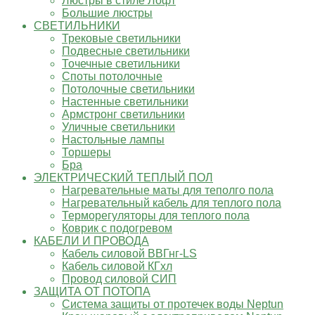
Люстры в стиле Лофт
Большие люстры
СВЕТИЛЬНИКИ
Трековые светильники
Подвесные светильники
Точечные светильники
Споты потолочные
Потолочные светильники
Настенные светильники
Армстронг светильники
Уличные светильники
Настольные лампы
Торшеры
Бра
ЭЛЕКТРИЧЕСКИЙ ТЕПЛЫЙ ПОЛ
Нагревательные маты для теполго пола
Нагревательный кабель для теплого пола
Терморегуляторы для теплого пола
Коврик с подогревом
КАБЕЛИ И ПРОВОДА
Кабель силовой ВВГнг-LS
Кабель силовой КГхл
Провод силовой СИП
ЗАЩИТА ОТ ПОТОПА
Система защиты от протечек воды Neptun