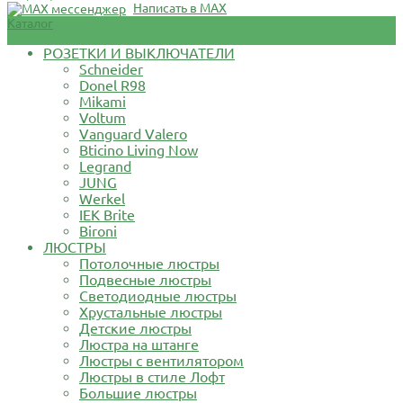
Написать в MAX
Каталог
РОЗЕТКИ И ВЫКЛЮЧАТЕЛИ
Schneider
Donel R98
Mikami
Voltum
Vanguard Valero
Bticino Living Now
Legrand
JUNG
Werkel
IEK Brite
Bironi
ЛЮСТРЫ
Потолочные люстры
Подвесные люстры
Светодиодные люстры
Хрустальные люстры
Детские люстры
Люстра на штанге
Люстры с вентилятором
Люстры в стиле Лофт
Большие люстры