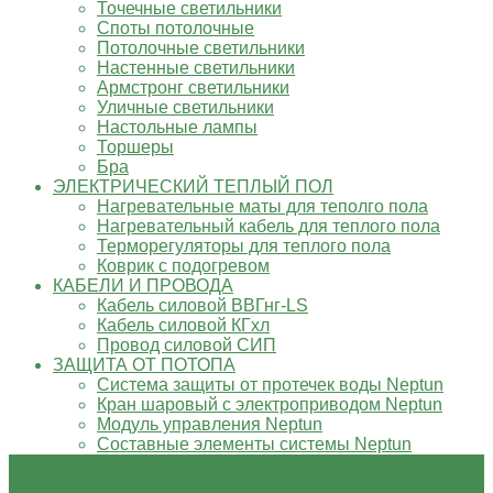
Точечные светильники
Споты потолочные
Потолочные светильники
Настенные светильники
Армстронг светильники
Уличные светильники
Настольные лампы
Торшеры
Бра
ЭЛЕКТРИЧЕСКИЙ ТЕПЛЫЙ ПОЛ
Нагревательные маты для теполго пола
Нагревательный кабель для теплого пола
Терморегуляторы для теплого пола
Коврик с подогревом
КАБЕЛИ И ПРОВОДА
Кабель силовой ВВГнг-LS
Кабель силовой КГхл
Провод силовой СИП
ЗАЩИТА ОТ ПОТОПА
Система защиты от протечек воды Neptun
Кран шаровый с электроприводом Neptun
Модуль управления Neptun
Составные элементы системы Neptun
О компании