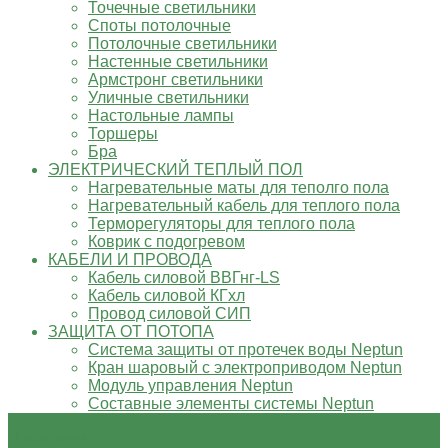
Точечные светильники
Споты потолочные
Потолочные светильники
Настенные светильники
Армстронг светильники
Уличные светильники
Настольные лампы
Торшеры
Бра
ЭЛЕКТРИЧЕСКИЙ ТЕПЛЫЙ ПОЛ
Нагревательные маты для теполго пола
Нагревательный кабель для теплого пола
Терморегуляторы для теплого пола
Коврик с подогревом
КАБЕЛИ И ПРОВОДА
Кабель силовой ВВГнг-LS
Кабель силовой КГхл
Провод силовой СИП
ЗАЩИТА ОТ ПОТОПА
Система защиты от протечек воды Neptun
Кран шаровый с электроприводом Neptun
Модуль управления Neptun
Составные элементы системы Neptun
О компании