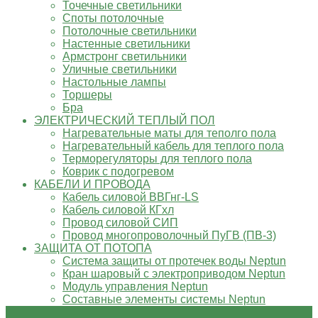
Точечные светильники
Споты потолочные
Потолочные светильники
Настенные светильники
Армстронг светильники
Уличные светильники
Настольные лампы
Торшеры
Бра
ЭЛЕКТРИЧЕСКИЙ ТЕПЛЫЙ ПОЛ
Нагревательные маты для теполго пола
Нагревательный кабель для теплого пола
Терморегуляторы для теплого пола
Коврик с подогревом
КАБЕЛИ И ПРОВОДА
Кабель силовой ВВГнг-LS
Кабель силовой КГхл
Провод силовой СИП
Провод многопроволочный ПуГВ (ПВ-3)
ЗАЩИТА ОТ ПОТОПА
Система защиты от протечек воды Neptun
Кран шаровый с электроприводом Neptun
Модуль управления Neptun
Составные элементы системы Neptun