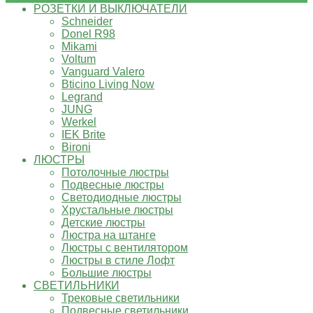
РОЗЕТКИ И ВЫКЛЮЧАТЕЛИ
Schneider
Donel R98
Mikami
Voltum
Vanguard Valero
Bticino Living Now
Legrand
JUNG
Werkel
IEK Brite
Bironi
ЛЮСТРЫ
Потолочные люстры
Подвесные люстры
Светодиодные люстры
Хрустальные люстры
Детские люстры
Люстра на штанге
Люстры с вентилятором
Люстры в стиле Лофт
Большие люстры
СВЕТИЛЬНИКИ
Трековые светильники
Подвесные светильники