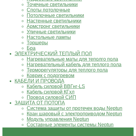
Точечные светильники
Споты потолочные
Потолочные светильники
Настенные светильники
Армстронг светильники
Уличные светильники
Настольные лампы
Торшеры
Бра
ЭЛЕКТРИЧЕСКИЙ ТЕПЛЫЙ ПОЛ
Нагревательные маты для теполго пола
Нагревательный кабель для теплого пола
Терморегуляторы для теплого пола
Коврик с подогревом
КАБЕЛИ И ПРОВОДА
Кабель силовой ВВГнг-LS
Кабель силовой КГхл
Провод силовой СИП
ЗАЩИТА ОТ ПОТОПА
Система защиты от протечек воды Neptun
Кран шаровый с электроприводом Neptun
Модуль управления Neptun
Составные элементы системы Neptun
О компании