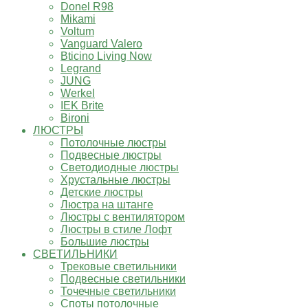
Donel R98
Mikami
Voltum
Vanguard Valero
Bticino Living Now
Legrand
JUNG
Werkel
IEK Brite
Bironi
ЛЮСТРЫ
Потолочные люстры
Подвесные люстры
Светодиодные люстры
Хрустальные люстры
Детские люстры
Люстра на штанге
Люстры с вентилятором
Люстры в стиле Лофт
Большие люстры
СВЕТИЛЬНИКИ
Трековые светильники
Подвесные светильники
Точечные светильники
Споты потолочные