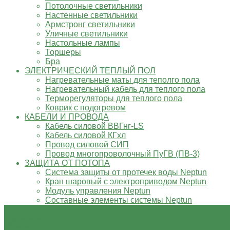
Потолочные светильники
Настенные светильники
Армстронг светильники
Уличные светильники
Настольные лампы
Торшеры
Бра
ЭЛЕКТРИЧЕСКИЙ ТЕПЛЫЙ ПОЛ
Нагревательные маты для теполго пола
Нагревательный кабель для теплого пола
Терморегуляторы для теплого пола
Коврик с подогревом
КАБЕЛИ И ПРОВОДА
Кабель силовой ВВГнг-LS
Кабель силовой КГхл
Провод силовой СИП
Провод многопроволочный ПуГВ (ПВ-3)
ЗАЩИТА ОТ ПОТОПА
Система защиты от протечек воды Neptun
Кран шаровый с электроприводом Neptun
Модуль управления Neptun
Составные элементы системы Neptun
О компании
Оплата