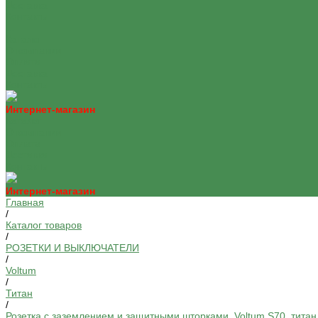
Доставка
Контакты
...
Каталог
О компании
Оплата
Доставка
Контакты
Интернет-магазин
Каталог
О компании
Оплата
Доставка
Контакты
Интернет-магазин
Главная
/
Каталог товаров
/
РОЗЕТКИ И ВЫКЛЮЧАТЕЛИ
/
Voltum
/
Титан
/
Розетка с заземлением и защитными шторками, Voltum S70, тита