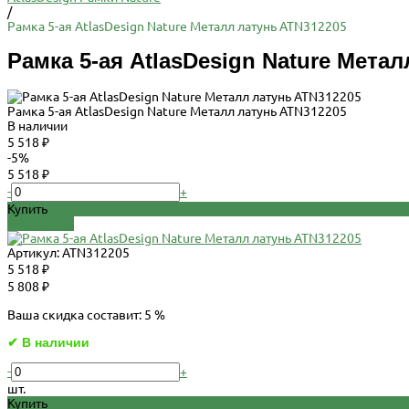
/
Рамка 5-ая AtlasDesign Nature Металл латунь ATN312205
Рамка 5-ая AtlasDesign Nature Мета
Рамка 5-ая AtlasDesign Nature Металл латунь ATN312205
В наличии
5 518 ₽
-5%
5 518 ₽
-
+
Купить
Добавлено
Артикул:
ATN312205
5 518 ₽
5 808 ₽
Ваша скидка составит: 5 %
✔ В наличии
-
+
шт.
Купить