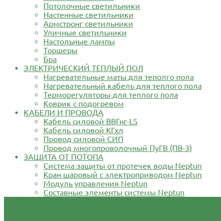
Потолочные светильники
Настенные светильники
Армстронг светильники
Уличные светильники
Настольные лампы
Торшеры
Бра
ЭЛЕКТРИЧЕСКИЙ ТЕПЛЫЙ ПОЛ
Нагревательные маты для теполго пола
Нагревательный кабель для теплого пола
Терморегуляторы для теплого пола
Коврик с подогревом
КАБЕЛИ И ПРОВОДА
Кабель силовой ВВГнг-LS
Кабель силовой КГхл
Провод силовой СИП
Провод многопроволочный ПуГВ (ПВ-3)
ЗАЩИТА ОТ ПОТОПА
Система защиты от протечек воды Neptun
Кран шаровый с электроприводом Neptun
Модуль управления Neptun
Составные элементы системы Neptun
О компании
Оплата