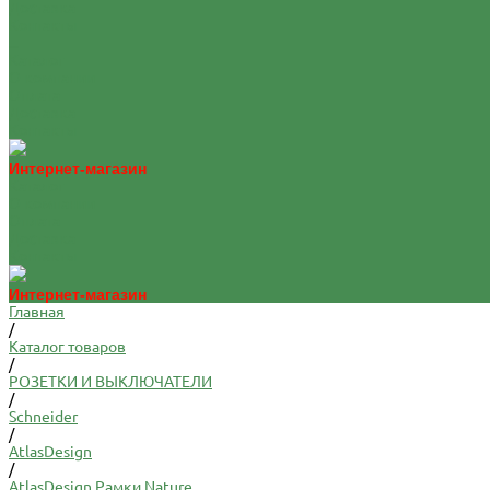
Доставка
Контакты
...
Каталог
О компании
Оплата
Доставка
Контакты
Интернет-магазин
Каталог
О компании
Оплата
Доставка
Контакты
Интернет-магазин
Главная
/
Каталог товаров
/
РОЗЕТКИ И ВЫКЛЮЧАТЕЛИ
/
Schneider
/
AtlasDesign
/
AtlasDesign Рамки Nature