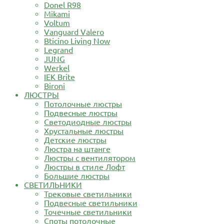
Donel R98
Mikami
Voltum
Vanguard Valero
Bticino Living Now
Legrand
JUNG
Werkel
IEK Brite
Bironi
ЛЮСТРЫ
Потолочные люстры
Подвесные люстры
Светодиодные люстры
Хрустальные люстры
Детские люстры
Люстра на штанге
Люстры с вентилятором
Люстры в стиле Лофт
Большие люстры
СВЕТИЛЬНИКИ
Трековые светильники
Подвесные светильники
Точечные светильники
Споты потолочные