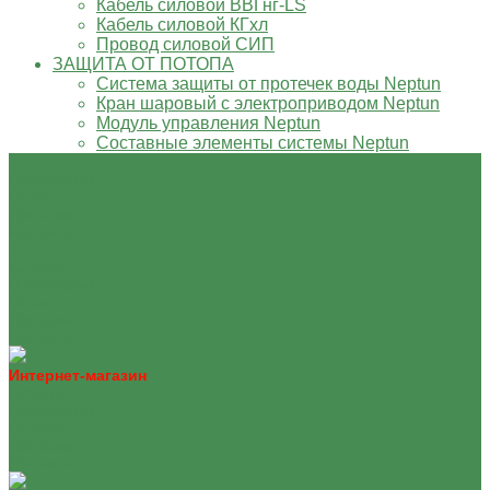
Кабель силовой ВВГнг-LS
Кабель силовой КГхл
Провод силовой СИП
ЗАЩИТА ОТ ПОТОПА
Система защиты от протечек воды Neptun
Кран шаровый с электроприводом Neptun
Модуль управления Neptun
Составные элементы системы Neptun
О компании
Оплата
Доставка
Контакты
...
Каталог
О компании
Оплата
Доставка
Контакты
Интернет-магазин
Каталог
О компании
Оплата
Доставка
Контакты