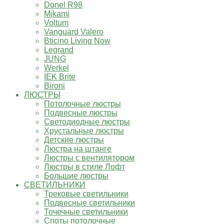
Donel R98
Mikami
Voltum
Vanguard Valero
Bticino Living Now
Legrand
JUNG
Werkel
IEK Brite
Bironi
ЛЮСТРЫ
Потолочные люстры
Подвесные люстры
Светодиодные люстры
Хрустальные люстры
Детские люстры
Люстра на штанге
Люстры с вентилятором
Люстры в стиле Лофт
Большие люстры
СВЕТИЛЬНИКИ
Трековые светильники
Подвесные светильники
Точечные светильники
Споты потолочные