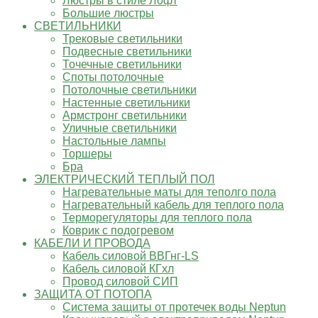
Люстры в стиле Лофт
Большие люстры
СВЕТИЛЬНИКИ
Трековые светильники
Подвесные светильники
Точечные светильники
Споты потолочные
Потолочные светильники
Настенные светильники
Армстронг светильники
Уличные светильники
Настольные лампы
Торшеры
Бра
ЭЛЕКТРИЧЕСКИЙ ТЕПЛЫЙ ПОЛ
Нагревательные маты для теполго пола
Нагревательный кабель для теплого пола
Терморегуляторы для теплого пола
Коврик с подогревом
КАБЕЛИ И ПРОВОДА
Кабель силовой ВВГнг-LS
Кабель силовой КГхл
Провод силовой СИП
ЗАЩИТА ОТ ПОТОПА
Система защиты от протечек воды Neptun