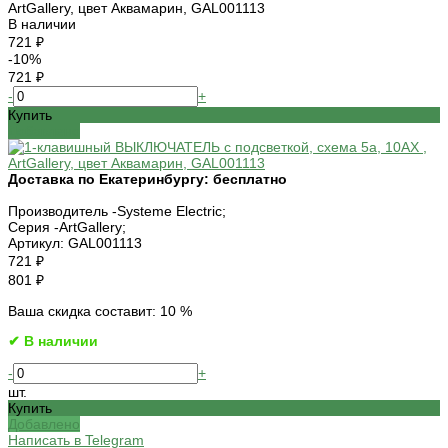
ArtGallery, цвет Аквамарин, GAL001113
В наличии
721 ₽
-10%
721 ₽
-
+
Купить
Добавлено
Доставка по Екатеринбургу:
бесплатно
Производитель -
Systeme Electric;
Серия -
ArtGallery;
Артикул:
GAL001113
721 ₽
801 ₽
Ваша скидка составит: 10 %
✔ В наличии
-
+
шт.
Купить
Добавлено
Написать в Telegram