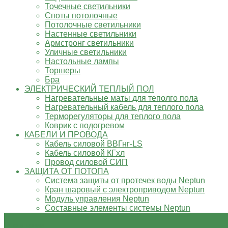
Точечные светильники
Споты потолочные
Потолочные светильники
Настенные светильники
Армстронг светильники
Уличные светильники
Настольные лампы
Торшеры
Бра
ЭЛЕКТРИЧЕСКИЙ ТЕПЛЫЙ ПОЛ
Нагревательные маты для теполго пола
Нагревательный кабель для теплого пола
Терморегуляторы для теплого пола
Коврик с подогревом
КАБЕЛИ И ПРОВОДА
Кабель силовой ВВГнг-LS
Кабель силовой КГхл
Провод силовой СИП
ЗАЩИТА ОТ ПОТОПА
Система защиты от протечек воды Neptun
Кран шаровый с электроприводом Neptun
Модуль управления Neptun
Составные элементы системы Neptun
О компании