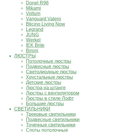
Donel R98
Mikami
Voltum
Vanguard Valero
Bticino Living Now
Legrand
JUNG
Werkel
IEK Brite
Bironi
ЛЮСТРЫ
Потолочные люстры
Подвесные люстры
Светодиодные люстры
Хрустальные люстры
Детские люстры
Люстра на штанге
Люстры с вентилятором
Люстры в стиле Лофт
Большие люстры
СВЕТИЛЬНИКИ
Трековые светильники
Подвесные светильники
Точечные светильники
Споты потолочные