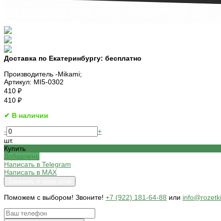
Доставка по Екатеринбургу:
бесплатно
Производитель -
Mikami;
Артикул:
MI5-0302
410 ₽
410 ₽
✔ В наличии
-
+
шт.
Купить
Добавлено
Написать в Telegram
Написать в MAX
Заказать в один клик
Поможем c выбором! Звоните!
+7 (922) 181-64-88
или
info@rozetk